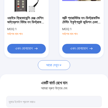
কারখানা ভ্রমণ
মান নিয়ন্ত্রণ
ওয়াইড ফ্রিকোয়েন্সি রেঞ্জ মেশিন
মাল্টি প্যারামিটার নন-ডিস্ট্রাকটিভ
ভাইব্রেশন মিটার নন ডিস্ট্রাকটিভ
টেস্টিং ইকুইপমেন্ট কন্ডিশন চেকার
যোগাযোগ করুন
টেস্টিং ইকুইপমেন্ট ভাইব্রেশন
ভাইব্রেশন মিটার পকেট
MOQ:
1
MOQ:
1
লেভেল মিটার HG6378
ভাইব্রেশন মিটার
সর্বশেষ দাম পান
সর্বশেষ দাম পান
খবর
মামলা
এখন যোগাযোগ
এখন যোগাযোগ
আরো দেখুন
অ ধ্বংসাত্মক পরীক্ষার সরঞ্জাম
Ultrasonic flaw ডিটেক্টর
একটি বার্তা রেখে যান
আমরা দ্রুত উত্তর দেব
এক্স-রে ফাটল আবিষ্কারক
এক্সরে পাইপলাইন ক্রলার