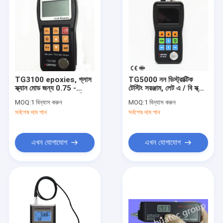
TG3100 epoxies, গ্লাস
TG5000 নন ডিস্ট্রাক্টিক
স্ক্যান মোড জন্য 0.75 -
টেস্টিং সরঞ্জাম, লেট এ / বি স্ক্যান
300mm অ ধ্বংসাত্মক পরীক্ষার
লেপ বেধের গেজের মাধ্যমে
MOQ:
1 বিন্যাস করুন
MOQ:
1 বিন্যাস করুন
সরঞ্জাম
সর্বশেষ দাম পান
সর্বশেষ দাম পান
এখন যোগাযোগ
এখন যোগাযোগ
বাড়ি
পণ্য
আমাদের সম্পর্কে