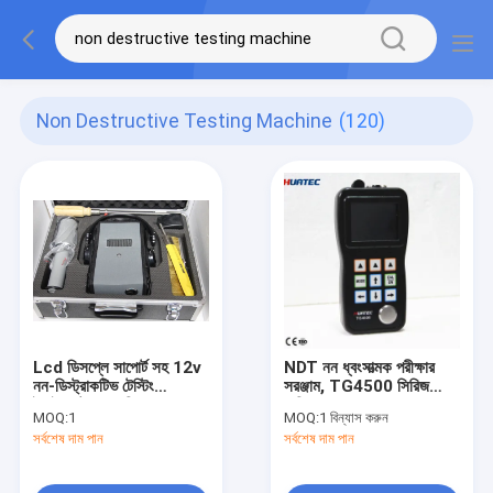
Non Destructive Testing Machine
(120)
Lcd ডিসপ্লে সাপোর্ট সহ 12v
NDT নন ধ্বংসাত্মক পরীক্ষার
নন-ডিস্ট্রাকটিভ টেস্টিং
সরঞ্জাম, TG4500 সিরিজ
ইকুইপমেন্ট যন্ত্রপাতি
অতিস্বনক বেধ গেজ
MOQ:
1
MOQ:
1 বিন্যাস করুন
সর্বশেষ দাম পান
সর্বশেষ দাম পান