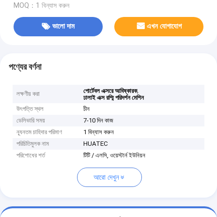
MOQ：1 বিন্যাস করুন
ভালো দাম
এখন যোগাযোগ
পণ্যের বর্ণনা
,
পোর্টেবল এক্সরে আবিষ্কারক
লক্ষণীয় করা
ঢালাই এক্স রশ্মি পরিদর্শন মেশিন
উৎপত্তি স্থল
চীন
ডেলিভারি সময়
7-10 দিন কাজ
ন্যূনতম চাহিদার পরিমাণ
1 বিন্যাস করুন
পরিচিতিমুলক নাম
HUATEC
পরিশোধের শর্ত
টিটি / এলসি, ওয়েস্টার্ন ইউনিয়ন
আরো দেখুন