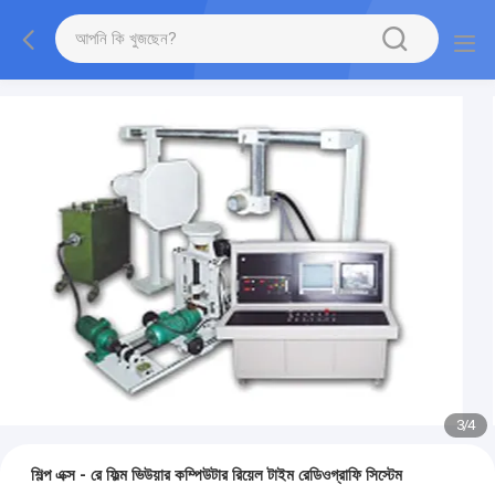
3
/
4
শিল্প এক্স - রে ফিল্ম ভিউয়ার কম্পিউটার রিয়েল টাইম রেডিওগ্রাফি সিস্টেম