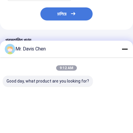
চালিয়ে
প্রস্তাবিত পণ্য
Mr. Davis Chen
9:12 AM
Good day, what product are you looking for?
HDL-430D NDT Film
এক্স-রে পাইপলাইন ক্রলার এক্স-
HUATEC ইন্ডাস্ট্রিয়
Processor with
রে ত্রুটি ডিটেক্টর পাইপ ব্যাসার্ধ
রে ফিল্ম D5 & D7 ড
450mm Max Width,
এবং ফিক্সার
Adjustable
Processing Time,
ভালো দাম
ভালো দাম
ভালো দাম
and Automatically
Replenish Water