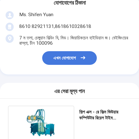
যোগাযোগের ঠিকানা
Ms. Shifen Yuan
8610 82921131,8618610328618
7 ম তলা, চেঙ্গুয়ান বিল্ডিং বি, মিড। জিয়াচিকচেন হাইডিয়ান জ। বেইজিংয়ের
রাস্তা, চীন 100096
এখন যোগাযোগ
এর সেরা মূল্য পান
শিল্প এক্স - রে ফিল্ম ভিউয়ার
কম্পিউটার রিয়েল টাইম
রেডিওগ্রাফি সিস্টেম