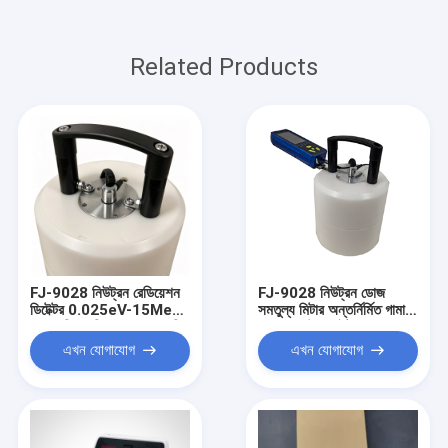
Related Products
FJ-9028 নিউট্রন রেডিয়েশন
FJ-9028 নিউট্রন ডোজ
ডিটেক্টর 0.025eV-15MeV
সমতুল্য মিটার অন্তর্নির্মিত গামা
পারমাণবিক সুবিধা এবং তেল লগিং
চ্যানেল সাউন্ড লাইট কম্পন
জন্য
অ্যালার্ম রেডিয়েশন মনিটর
এখন যোগাযোগ
এখন যোগাযোগ