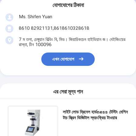
যোগাযোগের ঠিকানা
Ms. Shifen Yuan
8610 82921131,8618610328618
7 ম তলা, চেঙ্গুয়ান বিল্ডিং বি, মিড। জিয়াচিকচেন হাইডিয়ান জ। বেইজিংয়ের
রাস্তা, চীন 100096
এখন যোগাযোগ
এর সেরা মূল্য পান
লাইট লোড ব্রিনেল হার্ডness টেস্টিং মেশিন
টাচ স্ক্রিন ডিজিটাল স্বয়ংক্রিয় টাওয়ার