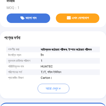
টাওয়ার
MOQ：1
ভালো দাম
এখন যোগাযোগ
পণ্যের বর্ণনা
লক্ষণীয় করা
,
অতিস্বনক কঠোরতা পরীক্ষক
ইস্পাত কঠোরতা পরীক্ষক
উৎপত্তি স্থল
চীন
ন্যূনতম চাহিদার পরিমাণ
1
পরিচিতিমুলক নাম
HUATEC
পরিশোধের শর্ত
T/T, পশ্চিম ইউনিয়ন
প্যাকেজিং বিবরণ
Carton।
আরো দেখুন