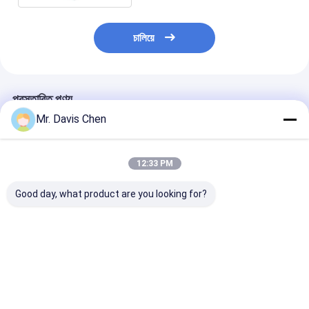
চালিয়ে
প্রস্তাবিত পণ্য
Mr. Davis Chen
12:33 PM
Good day, what product are you looking for?
পেন্সিল হার্ডনেস টেস্টার পেন্সিল
RHL-TH130 ডিজিটাল ধাতু
ডট ম্যাট্রিক্স এলসিড
স্ক্র্যাচ পদ্ধতি প্রয়োগ করা হয়েছে
পোর্টেবল কঠোরতা পরীক্ষক
11A পোর্টেবল হার্ডনেস
নির্দেশাবলী গ্রাহকরা নির্দিষ্ট পরীক্ষার
উপাদান জন্য বক্ররেখা
ভালো দাম
ভালো দাম
ভালো দাম