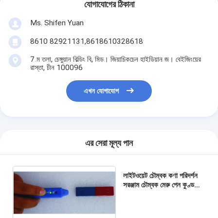
যোগাযোগের ঠিকানা
Ms. Shifen Yuan
8610 82921131,8618610328618
7 ম তলা, চেঙ্গুয়ান বিল্ডিং বি, মিড। জিয়াচিকচেন হাইডিয়ান জ। বেইজিংয়ের
রাস্তা, চীন 100096
এখন যোগাযোগ
এর সেরা মূল্য পান
লাইটওয়েট চৌম্বক কণা পরিদর্শন
সরঞ্জাম চৌম্বক মেরু পেন কুণ্ডলী
টেস্টিং