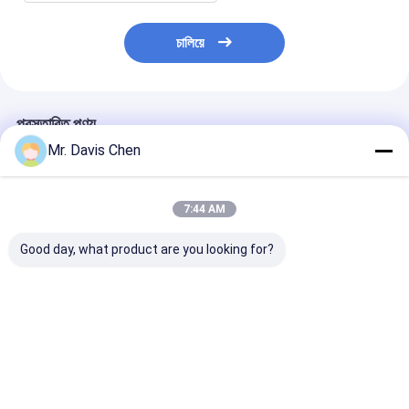
চালিয়ে
প্রস্তাবিত পণ্য
Mr. Davis Chen
7:44 AM
Good day, what product are you looking for?
ইউভি ল্যাম্প এবং সাদা আলো
ইউভি-বি পোর্টেবল ইউভি
ইউভি -২০০ কমপ্যাক্ট
সহ চৌম্বকীয় সুবিধাজনক এসি
রেডিয়েন্স মিটার 254nm &
রেডিওমিটার মাল্টিপল ও
জোয়াল
297nm ডুয়াল প্রোব
প্রোবস লো স্ট্রাইড ল
0.1~200000μW/cm2
ভোল্ট ব্যাটারি চালিত ইউ
ইউভি রেডিওমিটার
বিকিরণ পরিমাপ যন্ত্র
ভালো দাম
ভালো দাম
ভালো দাম