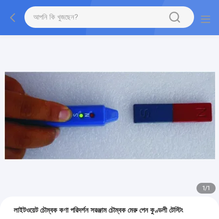
1
/
1
লাইটওয়েট চৌম্বক কণা পরিদর্শন সরঞ্জাম চৌম্বক মেরু পেন কুণ্ডলী টেস্টিং