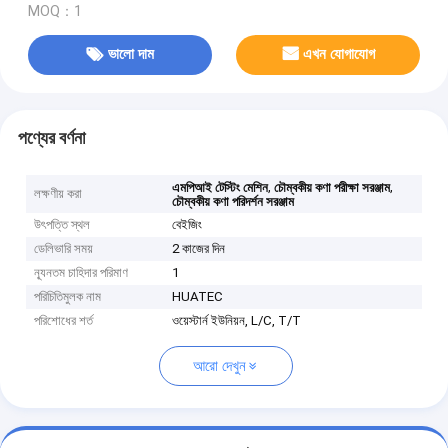
MOQ：1
ভালো দাম
এখন যোগাযোগ
পণ্যের বর্ণনা
,
,
এমপিআই টেস্টিং মেশিন
চৌম্বকীয় কণা পরীক্ষা সরঞ্জাম
লক্ষণীয় করা
চৌম্বকীয় কণা পরিদর্শন সরঞ্জাম
উৎপত্তি স্থল
বেইজিং
ডেলিভারি সময়
2 কাজের দিন
ন্যূনতম চাহিদার পরিমাণ
1
পরিচিতিমুলক নাম
HUATEC
পরিশোধের শর্ত
ওয়েস্টার্ন ইউনিয়ন, L/C, T/T
আরো দেখুন