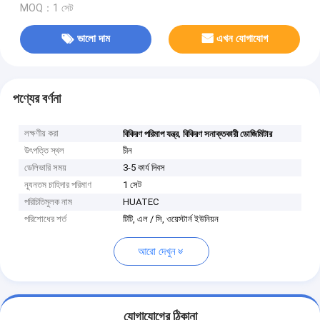
MOQ：1 সেট
ভালো দাম
এখন যোগাযোগ
পণ্যের বর্ণনা
লক্ষণীয় করা
,
বিকিরণ পরিমাপ যন্ত্র
বিকিরণ সনাক্তকারী ডোজিমিটার
উৎপত্তি স্থল
চীন
ডেলিভারি সময়
3-5 কার্য দিবস
ন্যূনতম চাহিদার পরিমাণ
1 সেট
পরিচিতিমুলক নাম
HUATEC
পরিশোধের শর্ত
টিটি, এল / সি, ওয়েস্টার্ন ইউনিয়ন
আরো দেখুন
যোগাযোগের ঠিকানা