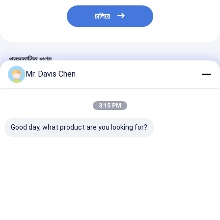
চালিয়ে
প্রস্তাবিত পণ্য
Mr. Davis Chen
3:15 PM
Good day, what product are you looking for?
DL805-G LED ডিসপ্লে
Dl805-G উচ্চ রেজোলিউশন
HRD-3 LCD ব্যক্
গামা এবং আলফা রেডিয়েশন
রেডিয়েশন এলাকা মনিটর LED
বিকিরণ ডসিমিটার ঘড়ির প
ডোজ রেট এলাকা মনিটর
প্রদর্শন শব্দ এবং হালকা এলার্ম
এবং হালকা অ্যালার্ম
ভালো দাম
ভালো দাম
ভালো দাম