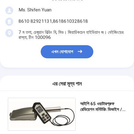
Ms. Shifen Yuan
8610 82921131,8618610328618
7 ম তলা, চেঙ্গুয়ান বিল্ডিং বি, মিড। জিয়াচিকচেন হাইডিয়ান জ। বেইজিংয়ের
রাস্তা, চীন 100096
এখন যোগাযোগ
এর সেরা মূল্য পান
আইপি 65 ওয়াটারপ্রুফ
রেডিয়েশন মনিটরিং ডিভাইস /
এক্স রে রেডিয়েশন ডিটেক্টর