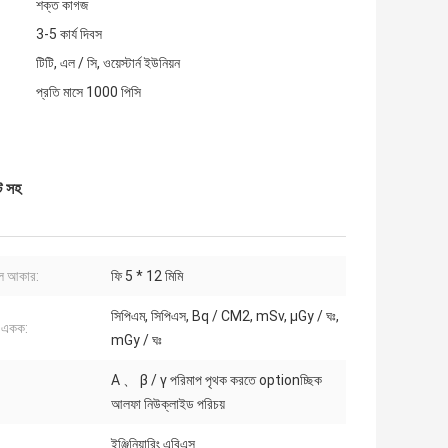
শক্ত কাগজ
3-5 কার্য দিবস
টিটি, এল / সি, ওয়েস্টার্ন ইউনিয়ন
প্রতি মাসে 1000 পিসি
ট সহ
ল আকার:
ফি 5 * 12 মিমি
সিপিএম, সিপিএস, Bq / CM2, mSv, μGy / ঘঃ,
নী একক:
mGy / ঘঃ
Α 、 β / γ পরিমাপ পৃথক করতে optionচ্ছিক
আলফা নিউক্লাইড পরিচয়
ইঞ্জিনিয়ারিং এবিএস