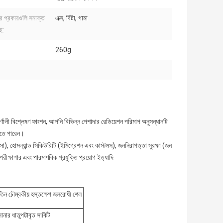
র প্রকারগুলি সনাক্ত
এক্স, বিটা, গামা
ে:
260g
ণালী বিশ্লেষণ ফাংশন, আপনি বিভিন্ন পেশাদার রেডিয়েশন পরিমাপ অনুসন্ধানটি
রতে পারেন।
ৎসা), হোমল্যান্ড সিকিউরিটি (ইমিগ্রেশন এবং কাস্টমস), জননিরাপত্তা সুরক্ষা (জন
পরীক্ষাগার এবং পারমাণবিক প্রযুক্তি প্রয়োগ ইত্যাদি
তিন চৌম্বকীয় হস্তক্ষেপ জলরোধী শেল
নার ধাতুপট্টাবৃত সার্কিট