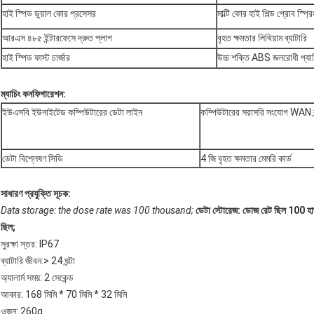
হাই স্পিড ডুয়াল কোর প্রসেসর
মাল্টি কোর হাই শিল্ড প্রোব স্প্
আরএস ৪৮৫ ইন্টারফেসে দ্রুত প্লাগ
বৃহত ক্ষমতার লিথিয়াম ব্যাটারি
হাই স্পিড ফাস্ট চার্জার
উচ্চ শক্তি ABS জলরোধী প্যাকি
ম্যাচিং কনফিগারেশন:
ইউএসবি ইউনাইটেড কম্পিউটারের ডেটা লাইন
কম্পিউটারের সরাসরি সংযোগ WAN ব
ডেটা বিশ্লেষণ সিডি
4 জি বৃহত ক্ষমতার মেমরি কার্ড
সাধারণ প্রযুক্তি সূচক:
Data storage: the dose rate was 100 thousand;
ডেটা স্টোরেজ: ডোজ রেট ছিল 100 হা
ছিল;
সুরক্ষা স্তর: IP67
ব্যাটারি জীবন:> 24 ঘন্টা
অ্যালার্ম সময়: 2 সেকেন্ড
আকার: 168 মিমি * 70 মিমি * 32 মিমি
ওজন: 260g