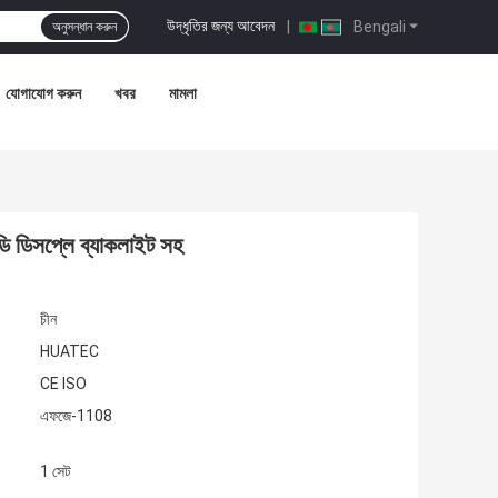
উদ্ধৃতির জন্য আবেদন
|
Bengali
অনুসন্ধান করুন
যোগাযোগ করুন
খবর
মামলা
িডি ডিসপ্লে ব্যাকলাইট সহ
চীন
HUATEC
CE ISO
এফজে-1108
1 সেট