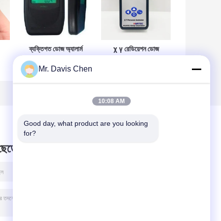
ব্যক্তিগত ডোজ অ্যালার্ম
χ γ রেডিয়েশন ডোজ
রেডিয়েশন সার্ভে মিটার
ইলেকট্রনিক পার্সোনাল
Mr. Davis Chen
্দ
Dp802i গিগার কাউন্টার
ডসিমিটার রিয়েল-টাইম
ডসিমিটার
মেজারিং ইন্সট্রুমেন্ট
10:08 AM
Good day, what product are you looking 
for?
 ছেড়ে