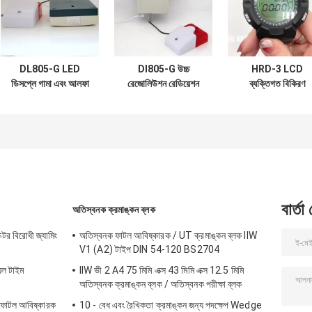
DL805-G LED
Dl805-G উচ্চ
HRD-3 LCD
ডিসপ্লে গামা এবং আলফা
রেজোলিউশন রেডিয়েশন
ব্যক্তিগত বিকিরণ
রেডিয়েশন ডোজ রেট এলাকা
এলাকা মনিটর LED
ডসিমিটার ঘড়ির প্রকার শব
মনিটর
প্রদর্শন শব্দ এবং হালকা
এবং হালকা অ্যালার্ম
এলার্ম
বার্তা
অতিস্বনক ক্রমাঙ্কন ব্লক
টর বিরোধী জ্যামিং
অতিস্বনক ফাটল আবিষ্কারক / UT ক্রমাঙ্কন ব্লক IIW
V1 (A2) টাইপ DIN 54-120 BS2704
়েল টাইম
IIW ভী 2 A4 75 মিমি এক্স 43 মিমি এক্স 12.5 মিমি
অতিস্বনক ক্রমাঙ্কন ব্লক / অতিস্বনক পরীক্ষা ব্লক
T ফাটল আবিষ্কারক
10 - বেধ এবং রৈখিকতা ক্রমাঙ্কন জন্য পদক্ষেপ Wedge