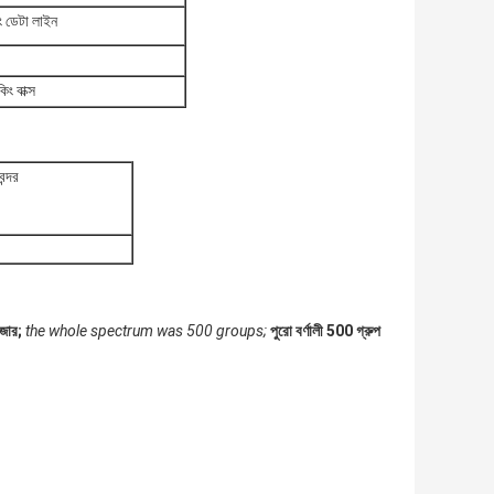
রিং ডেটা লাইন
ং বাক্স
ন্দর
জার;
the whole spectrum was 500 groups;
পুরো বর্ণালী 500 গ্রুপ