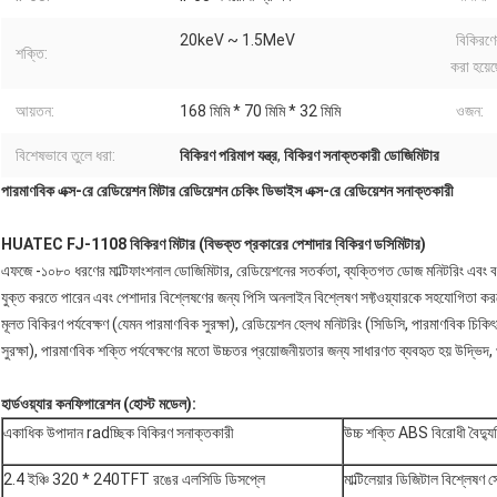
20keV ~ 1.5MeV
বিকিরণে
শক্তি:
করা হয়েছ
আয়তন:
168 মিমি * 70 মিমি * 32 মিমি
ওজন:
বিশেষভাবে তুলে ধরা:
বিকিরণ পরিমাপ যন্ত্র
,
বিকিরণ সনাক্তকারী ডোজিমিটার
পারমাণবিক এক্স-রে রেডিয়েশন মিটার রেডিয়েশন চেকিং ডিভাইস এক্স-রে রেডিয়েশন সনাক্তকারী
HUATEC FJ-1108 বিকিরণ মিটার (বিভক্ত প্রকারের পেশাদার বিকিরণ ডসিমিটার)
এফজে -১০৮০ ধরণের মাল্টিফাংশনাল ডোজিমিটার, রেডিয়েশনের সতর্কতা, ব্যক্তিগত ডোজ মনিটরিং এবং বর্
যুক্ত করতে পারেন এবং পেশাদার বিশ্লেষণের জন্য পিসি অনলাইন বিশ্লেষণ সফ্টওয়্যারকে সহযোগিতা ক
মূলত বিকিরণ পর্যবেক্ষণ (যেমন পারমাণবিক সুরক্ষা), রেডিয়েশন হেলথ মনিটরিং (সিডিসি, পারমাণবিক চিকি
সুরক্ষা), পারমাণবিক শক্তি পর্যবেক্ষণের মতো উচ্চতর প্রয়োজনীয়তার জন্য সাধারণত ব্যবহৃত হয় উদ্ভিদ, 
হার্ডওয়্যার কনফিগারেশন (হোস্ট মডেল):
একাধিক উপাদান radচ্ছিক বিকিরণ সনাক্তকারী
উচ্চ শক্তি ABS বিরোধী বৈদ্যু
2.4 ইঞ্চি 320 * 240TFT রঙের এলসিডি ডিসপ্লে
মাল্টিলেয়ার ডিজিটাল বিশ্লেষণ সো