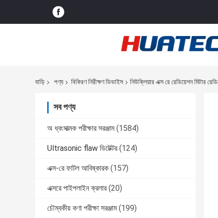
বাড়ি
পণ্য
বিকিরণ নিরীক্ষণ ডিভাইস
নিউক্লিয়ার এক্স রে রেডিয়েশন মিটার র
সব পণ্য
অ ধ্বংসাত্মক পরীক্ষার সরঞ্জাম
(1584)
Ultrasonic flaw ডিটেক্টর
(124)
এক্স-রে ফাটল আবিষ্কারক
(157)
এক্সরে পাইপলাইন ক্রলার
(20)
চৌম্বকীয় কণা পরীক্ষা সরঞ্জাম
(199)