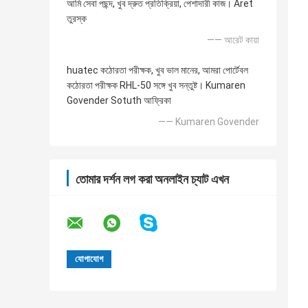
আমি সেবা পছন্দ, খুব দ্রুত প্রতিক্রিয়া, পেশাদারী কাজ। Aret
তুরস্ক
—— আরেট কায়া
huatec কঠোরতা পরীক্ষক, খুব ভাল মানের, আমরা পোর্টেবল
কঠোরতা পরীক্ষক RHL-50 সঙ্গে খুব সন্তুষ্ট। Kumaren
Govender Sotuth আফ্রিকা
—— Kumaren Govender
তোমার দর্শন লগ করা অনলাইন চ্যাট এখন