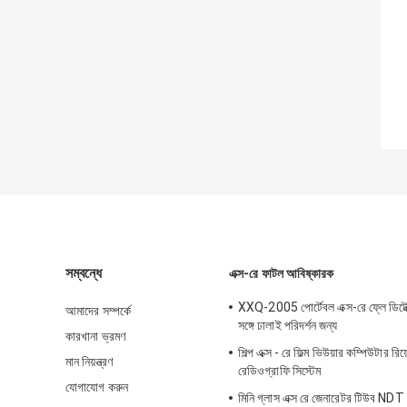
সম্বন্ধে
এক্স-রে ফাটল আবিষ্কারক
XXQ-2005 পোর্টেবল এক্স-রে ফ্লে ডিটেক্
আমাদের সম্পর্কে
সঙ্গে ঢালাই পরিদর্শন জন্য
কারখানা ভ্রমণ
শিল্প এক্স - রে ফিল্ম ভিউয়ার কম্পিউটার রিয
মান নিয়ন্ত্রণ
রেডিওগ্রাফি সিস্টেম
যোগাযোগ করুন
মিনি গ্লাস এক্স রে জেনারেটর টিউব ND