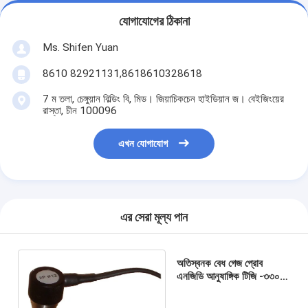
যোগাযোগের ঠিকানা
Ms. Shifen Yuan
8610 82921131,8618610328618
7 ম তলা, চেঙ্গুয়ান বিল্ডিং বি, মিড। জিয়াচিকচেন হাইডিয়ান জ। বেইজিংয়ের
রাস্তা, চীন 100096
এখন যোগাযোগ
এর সেরা মূল্য পান
অতিস্বনক বেধ গেজ প্রোব
এনজিডি আনুষাঙ্গিক টিজি -৩৩০০
টিজি -১ 31০০ টিজি -৩৩০০