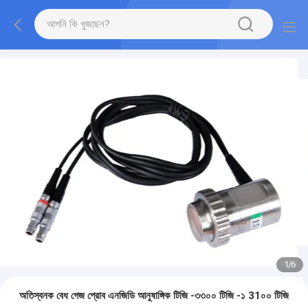
1
/
6
অতিস্বনক বেধ গেজ প্রোব এনজিডি আনুষাঙ্গিক টিজি -৩৩০০ টিজি -১ 31০০ টিজি