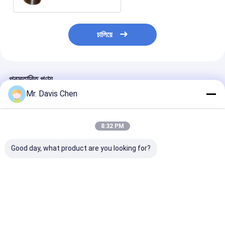
চালিয়ে
প্রস্তাবিত পণ্য
Mr. Davis Chen
8:32 PM
Good day, what product are you looking for?
Through Coating
আল্ট্রাসোনিক বেধ পরিমাপের দ্বৈত
ওএলইডি রঙিন স্ক্রিন 
Ultrasonic
উপাদান ট্রান্সডুসার
বেধ পরিমাপকারী লাইভ
Thickness Gauge
স্ক্যান একক এবং দ্বৈত
Automatic Self
প্রোব
Calibration
ভালো দাম
ভালো দাম
ভালো দাম