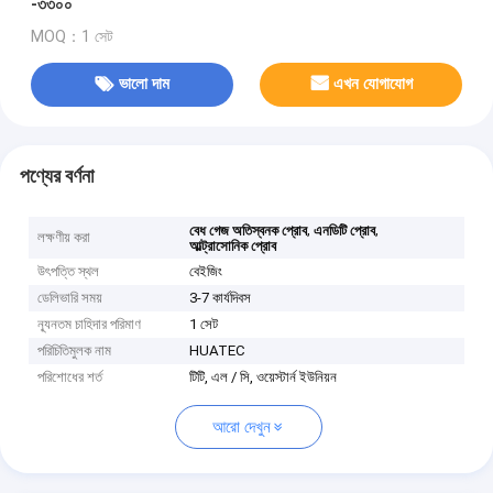
-৩৩০০
MOQ：1 সেট
ভালো দাম
এখন যোগাযোগ
পণ্যের বর্ণনা
,
,
বেধ গেজ অতিস্বনক প্রোব
এনডিটি প্রোব
লক্ষণীয় করা
আল্ট্রাসোনিক প্রোব
উৎপত্তি স্থল
বেইজিং
ডেলিভারি সময়
3-7 কার্যদিবস
ন্যূনতম চাহিদার পরিমাণ
1 সেট
পরিচিতিমুলক নাম
HUATEC
পরিশোধের শর্ত
টিটি, এল / সি, ওয়েস্টার্ন ইউনিয়ন
আরো দেখুন