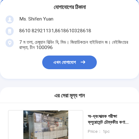
যোগাযোগের ঠিকানা
Ms. Shifen Yuan
8610 82921131,8618610328618
7 ম তলা, চেঙ্গুয়ান বিল্ডিং বি, মিড। জিয়াচিকচেন হাইডিয়ান জ। বেইজিংয়ের
রাস্তা, চীন 100096
এখন যোগাযোগ
এর সেরা মূল্য পান
অ-ধ্বংসাত্মক পরীক্ষা
ফ্লুরোসেন্ট চৌম্বকীয় কণা
পরিদর্শন এমপিআই
Price： 1pc