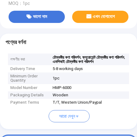
MOQ：1pc
ভালো দাম
এখন যোগাযোগ
পণ্যের বর্ণনা
,
,
চৌম্বকীয় কণা পরিদর্শন
ফ্লুরোসেন্ট চৌম্বকীয় কণা পরিদর্শন
লক্ষণীয় করা
এমপিআই চৌম্বকীয় কণা পরিদর্শন
Delivery Time
5-8 working days
Minimum Order
1pc
Quantity
Model Number
HMP-6000
Packaging Details
Wooden
Payment Terms
T/T, Western Union/Paypal
আরো দেখুন