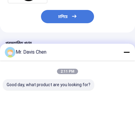
চালিয়ে
প্রস্তাবিত পণ্য
Mr. Davis Chen
2:11 PM
Good day, what product are you looking for?
পেন্সিল হার্ডনেস টেস্টার পেন্সিল
RHL-TH130 ডিজিটাল ধাতু
ডট ম্যাট্রিক্স এলসিড
স্ক্র্যাচ পদ্ধতি প্রয়োগ করা হয়েছে
পোর্টেবল কঠোরতা পরীক্ষক
11A পোর্টেবল হার্ডনেস
নির্দেশাবলী গ্রাহকরা নির্দিষ্ট পরীক্ষার
উপাদান জন্য বক্ররেখা
ভালো দাম
ভালো দাম
ভালো দাম