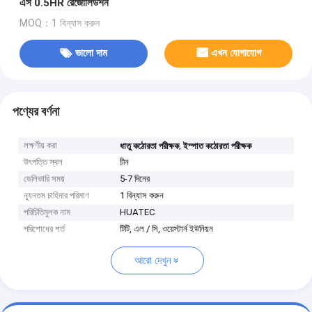
এস 0.5HR রেজোলিউশন
MOQ：1 বিন্যাস করুন
ভালো দাম
এখন যোগাযোগ
পণ্যের বর্ণনা
লক্ষণীয় করা
,
ধাতু কঠোরতা পরীক্ষক
ইস্পাত কঠোরতা পরীক্ষক
উৎপত্তি স্থল
চীন
ডেলিভারি সময়
5-7 দিনের
ন্যূনতম চাহিদার পরিমাণ
1 বিন্যাস করুন
পরিচিতিমুলক নাম
HUATEC
পরিশোধের শর্ত
টিটি, এল / সি, ওয়েস্টার্ন ইউনিয়ন
আরো দেখুন