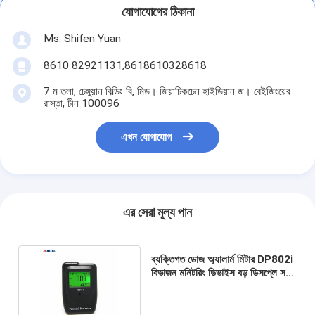
যোগাযোগের ঠিকানা
Ms. Shifen Yuan
8610 82921131,8618610328618
7 ম তলা, চেঙ্গুয়ান বিল্ডিং বি, মিড। জিয়াচিকচেন হাইডিয়ান জ। বেইজিংয়ের
রাস্তা, চীন 100096
এখন যোগাযোগ
এর সেরা মূল্য পান
ব্যক্তিগত ডোজ অ্যালার্ম মিটার DP802i
বিভাজন মনিটরিং ডিভাইস বড় ডিসপ্লে সহ
30 x 40 মিমি