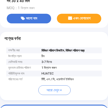
সহ 30 x 40 মিমি
MOQ：1 বিন্যাস করুন
ভালো দাম
এখন যোগাযোগ
পণ্যের বর্ণনা
লক্ষণীয় করা
,
বিকিরণ পরিমাপ ডিভাইস
বিকিরণ পরিমাপ যন্ত্র
উৎপত্তি স্থল
চীন
ডেলিভারি সময়
3-7 দিনের
ন্যূনতম চাহিদার পরিমাণ
1 বিন্যাস করুন
পরিচিতিমুলক নাম
HUATEC
পরিশোধের শর্ত
টিটি, এল / সি, ওয়েস্টার্ন ইউনিয়ন
আরো দেখুন