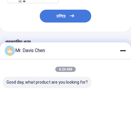
চালিয়ে
প্রস্তাবিত পণ্য
Mr. Davis Chen
6:24 AM
Good day, what product are you looking for?
DL805-G LED ডিসপ্লে
Dl805-G উচ্চ রেজোলিউশন
HRD-3 LCD ব্যক্
গামা এবং আলফা রেডিয়েশন
রেডিয়েশন এলাকা মনিটর LED
বিকিরণ ডসিমিটার ঘড়ির প
ডোজ রেট এলাকা মনিটর
প্রদর্শন শব্দ এবং হালকা এলার্ম
এবং হালকা অ্যালার্ম
ভালো দাম
ভালো দাম
ভালো দাম