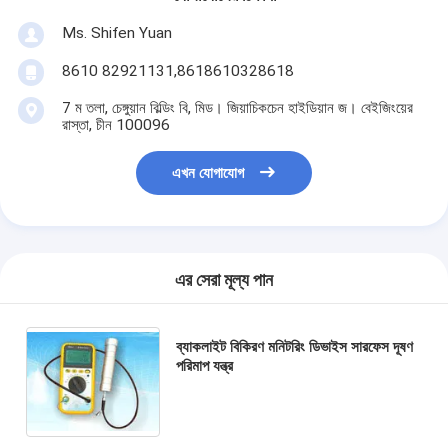
Ms. Shifen Yuan
8610 82921131,8618610328618
7 ম তলা, চেঙ্গুয়ান বিল্ডিং বি, মিড। জিয়াচিকচেন হাইডিয়ান জ। বেইজিংয়ের
রাস্তা, চীন 100096
এখন যোগাযোগ
এর সেরা মূল্য পান
ব্যাকলাইট বিকিরণ মনিটরিং ডিভাইস সারফেস দূষণ
পরিমাপ যন্ত্র