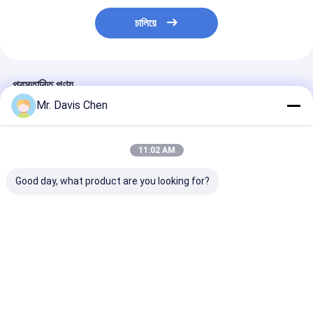
চালিয়ে
প্রস্তাবিত পণ্য
Mr. Davis Chen
11:02 AM
Good day, what product are you looking for?
DL805-G LED ডিসপ্লে
Dl805-G উচ্চ রেজোলিউশন
HRD-3 LCD ব্যক্
গামা এবং আলফা রেডিয়েশন
রেডিয়েশন এলাকা মনিটর LED
বিকিরণ ডসিমিটার ঘড়ির প
ডোজ রেট এলাকা মনিটর
প্রদর্শন শব্দ এবং হালকা এলার্ম
এবং হালকা অ্যালার্ম
ভালো দাম
ভালো দাম
ভালো দাম