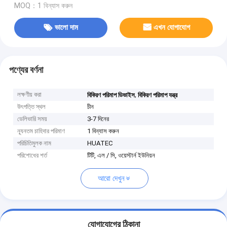
MOQ：1 বিন্যাস করুন
ভালো দাম
এখন যোগাযোগ
পণ্যের বর্ণনা
লক্ষণীয় করা
,
বিকিরণ পরিমাপ ডিভাইস
বিকিরণ পরিমাপ যন্ত্র
উৎপত্তি স্থল
চীন
ডেলিভারি সময়
3-7 দিনের
ন্যূনতম চাহিদার পরিমাণ
1 বিন্যাস করুন
পরিচিতিমুলক নাম
HUATEC
পরিশোধের শর্ত
টিটি, এল / সি, ওয়েস্টার্ন ইউনিয়ন
আরো দেখুন
যোগাযোগের ঠিকানা