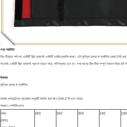
পণ্য পরামিতি:
লিড তীব্রতা পর্দা সহ এনডিটি ফিল্ম ক্যাসেট এনডিটি চলচ্চিত্রগুলির জন্য।
এটা কৃত্রিম চামড়া বা প্লাস্টিক দ্বারা তৈরি কর
সহজেই এনডিটি ফিল্ম ক্যাসেট প্রবেশ করতে পারে, ক্ষতিগ্রস্ত হবে না।
পণ্য মানের বীমা বীমা সম্পূর্ণ সমতল গ্রিড চার্ট 
উপাদান
কৃত্রিম চামড়া বা প্লাস্টিক
আকার ক্লায়েন্টদের প্রয়োজন অনুযায়ী কাস্টম করা যাবে (দৈর্ঘ্য 2 মি হতে পারে)
সাধারণ স্পেসিফিকেশন
লম্বা
480
360
300
240
180
(মিমি)