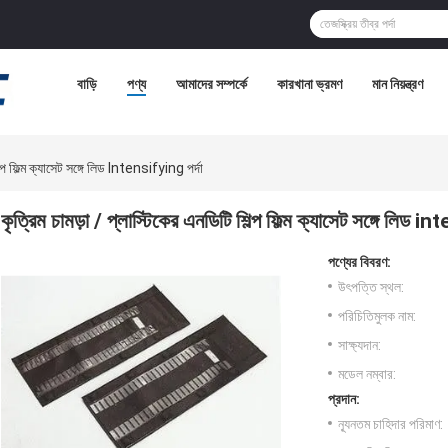
বাড়ি
পণ্য
আমাদের সম্পর্কে
কারখানা ভ্রমণ
মান নিয়ন্ত্রণ
ল্প ফিল্ম ক্যাসেট সঙ্গে লিড Intensifying পর্দা
কৃত্রিম চামড়া / প্লাস্টিকের এনডিটি শিল্প ফিল্ম ক্যাসেট সঙ্গে লিড i
পণ্যের বিবরণ:
উৎপত্তি স্থল:
পরিচিতিমুলক নাম:
সাক্ষ্যদান:
মডেল নম্বার:
প্রদান:
ন্যূনতম চাহিদার পরিমাণ: