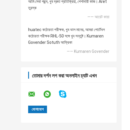
আমি সেবা পছন্দ, খুব দ্রুত প্রতিক্রিয়া, পেশাদারী কাজ। Aret
তুরস্ক
—— আরেট কায়া
huatec কঠোরতা পরীক্ষক, খুব ভাল মানের, আমরা পোর্টেবল
কঠোরতা পরীক্ষক RHL-50 সঙ্গে খুব সন্তুষ্ট। Kumaren
Govender Sotuth আফ্রিকা
—— Kumaren Govender
তোমার দর্শন লগ করা অনলাইন চ্যাট এখন