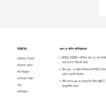
সম্বন্ধে
এক্স-রে ফাটল আবিষ্কারক
XXQ-2005 পোর্টেবল এক্স-রে ফ্লে ডিটেক্
আমাদের সম্পর্কে
সঙ্গে ঢালাই পরিদর্শন জন্য
কারখানা ভ্রমণ
শিল্প এক্স - রে ফিল্ম ভিউয়ার কম্পিউটার রিয
মান নিয়ন্ত্রণ
রেডিওগ্রাফি সিস্টেম
যোগাযোগ করুন
মিনি গ্লাস এক্স রে জেনারেটর টিউব ND
খবর
আনুষাঙ্গিক জন্য
সাইটম্যাপ