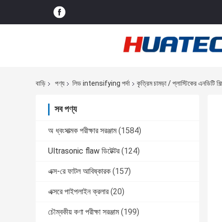
বাড়ি
পণ্য
লিড intensifying পর্দা
কৃত্রিম চামড়া / প্লাস্টিকের এনডিটি শি
সব পণ্য
অ ধ্বংসাত্মক পরীক্ষার সরঞ্জাম
(1584)
Ultrasonic flaw ডিটেক্টর
(124)
এক্স-রে ফাটল আবিষ্কারক
(157)
এক্সরে পাইপলাইন ক্রলার
(20)
চৌম্বকীয় কণা পরীক্ষা সরঞ্জাম
(199)