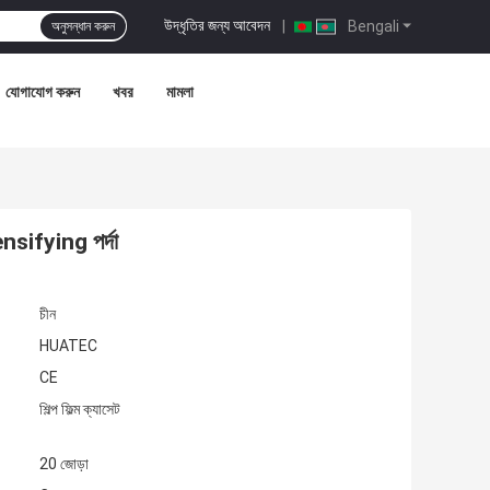
উদ্ধৃতির জন্য আবেদন
|
Bengali
অনুসন্ধান করুন
যোগাযোগ করুন
খবর
মামলা
ntensifying পর্দা
চীন
HUATEC
CE
শিল্প ফিল্ম ক্যাসেট
20 জোড়া