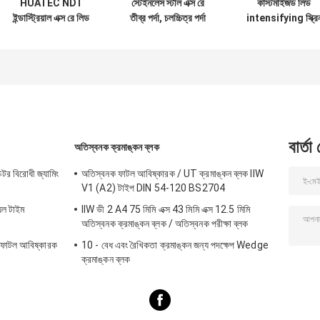
HUATEC NDT
স্টেইনলেস স্টীল এক্স রে
কাস্টমাইজড লিড
ইন্ডাস্ট্রিয়াল এক্স রে লিড
তীব্র পর্দা, চলচ্চিত্র পর্দা
intensifying স্ক্রি
ইনটেনসিফাইং স্ক্রিন
নেতৃত্বাধীন লিড
এক্স - রশ্মি ফিল্ম হ্যাঙ্গার
বিভিন্ন আকার
উন্নয়নশীল
বার্তা
অতিস্বনক ক্রমাঙ্কন ব্লক
টর বিরোধী জ্যামিং
অতিস্বনক ফাটল আবিষ্কারক / UT ক্রমাঙ্কন ব্লক IIW
V1 (A2) টাইপ DIN 54-120 BS2704
়েল টাইম
IIW ভী 2 A4 75 মিমি এক্স 43 মিমি এক্স 12.5 মিমি
অতিস্বনক ক্রমাঙ্কন ব্লক / অতিস্বনক পরীক্ষা ব্লক
T ফাটল আবিষ্কারক
10 - বেধ এবং রৈখিকতা ক্রমাঙ্কন জন্য পদক্ষেপ Wedge
ক্রমাঙ্কন ব্লক