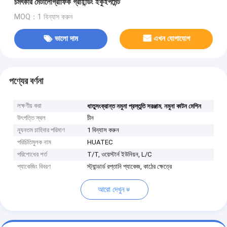
চমৎকার মেটালোগ্রাফিক গ্রাইন্ডিং ইকুইপমেন্ট
MOQ：1 বিন্যাস করুন
ভালো দাম
এখন যোগাযোগ
পণ্যের বর্ণনা
লক্ষণীয় করা
,
ধাতুসংক্রান্ত নমুনা প্রস্তুতি সরঞ্জাম
নমুনা কাটন মেশিন
উৎপত্তি স্থল
চীন
ন্যূনতম চাহিদার পরিমাণ
1 বিন্যাস করুন
পরিচিতিমুলক নাম
HUATEC
পরিশোধের শর্ত
T/T, ওয়েস্টার্ন ইউনিয়ন, L/C
প্যাকেজিং বিবরণ
স্ট্যান্ডার্ড রপ্তানি প্যাকেজ, কাঠের ক্ষেত্রে
আরো দেখুন