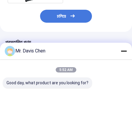
চালিয়ে
প্রস্তাবিত পণ্য
Mr. Davis Chen
5:52 AM
Good day, what product are you looking for?
0 ~ 72 MPa হট স্বয়ংক্রিয়
মেটালোগ্রাফিক কাটিং মেশিন হাই
ইন্ডাস্ট্রিয়াল এইচডি
মেটালোগ্রাফিক ইনলেইং মেশিন
স্পিড মিল মেটালোগ্রাফিক
মেটালোগ্রাফিক নমুনা 
টাচ স্ক্রিন মেটালার্জিক্যাল পলিশিং
ইকুইপমেন্ট নমুনা গ্রাইন্ডিং মেশিন
মেশিন
সরঞ্জামের মাধ্যমে অপারেটিং
ব্যাস 230 মিমি
ভালো দাম
ভালো দাম
ভালো দাম