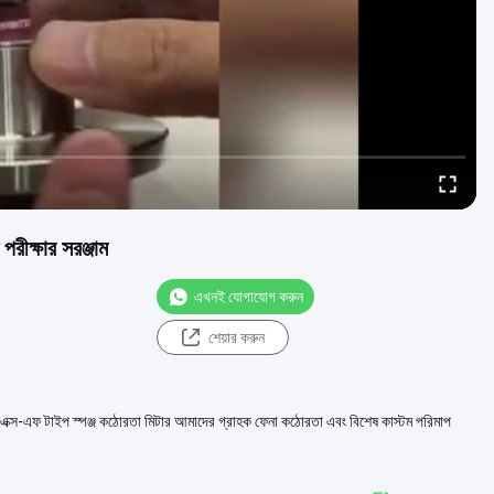
ীক্ষার সরঞ্জাম
এখনই যোগাযোগ করুন
শেয়ার করুন
লএক্স-এফ টাইপ স্পঞ্জ কঠোরতা মিটার আমাদের গ্রাহক ফেনা কঠোরতা এবং বিশেষ কাস্টম পরিমাপ