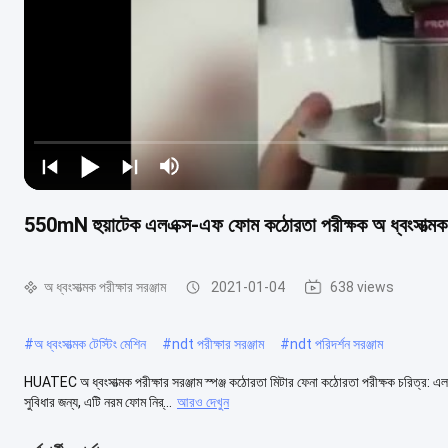
550mN হুয়াটেক এলএক্স-এফ ফোম কঠোরতা পরীক্ষক অ ধ্বংসাত্মক পর
অ ধ্বংসাত্মক পরীক্ষার সরঞ্জাম
2021-01-04
638 views
#
অ ধ্বংসাত্মক টেস্টিং মেশিন
#
ndt পরীক্ষার সরঞ্জাম
#
ndt পরিদর্শন সরঞ্জাম
HUATEC অ ধ্বংসাত্মক পরীক্ষার সরঞ্জাম স্পঞ্জ কঠোরতা মিটার ফেনা কঠোরতা পরীক্ষক চরিত্র: এ
সুবিধার জন্য, এটি নরম ফোম নির্...
আরও দেখুন