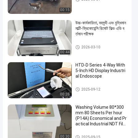
00:15
উচ্চ-কার্যকারিতা, বহুমুখী এবং বুদ্ধিমান
মাল্টি-ফ্রিকোয়েন্সি রিমোট ফিল্ড এডি ব
র্তমান পরীক্ষক
অ ধ্বংসাত্মক পরীক্ষার সরঞ্জাম
2026-03-10
00:44
HTD-D Series 4-Way With
5-Inch HD Display Industri
al Endoscope
অ ধ্বংসাত্মক পরীক্ষার সরঞ্জাম
2025-09-12
00:26
Washing Volume 80*300
mm 80 Sheets Per hour
(P14A) Economical and Pr
actical Industrial NDT Fil
m Developer
অ ধ্বংসাত্মক পরীক্ষার সরঞ্জাম
00:30
2025-09-15