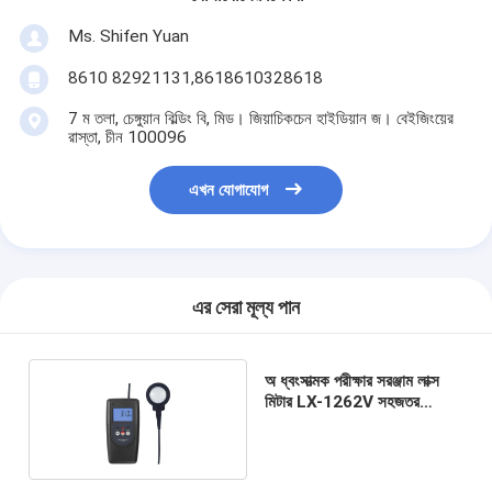
Ms. Shifen Yuan
8610 82921131,8618610328618
7 ম তলা, চেঙ্গুয়ান বিল্ডিং বি, মিড। জিয়াচিকচেন হাইডিয়ান জ। বেইজিংয়ের
রাস্তা, চীন 100096
এখন যোগাযোগ
এর সেরা মূল্য পান
অ ধ্বংসাত্মক পরীক্ষার সরঞ্জাম লাক্স
মিটার LX-1262V সহজতর
আলোকসজ্জা