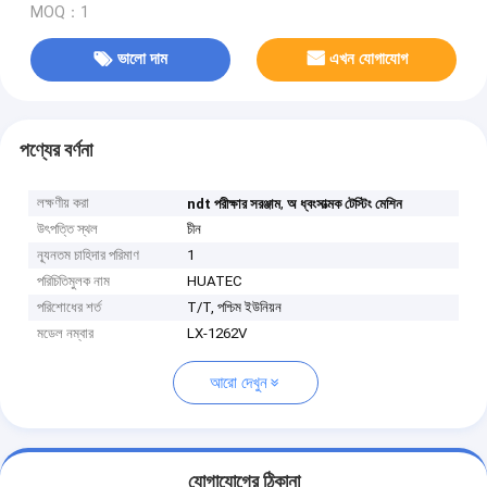
MOQ：1
ভালো দাম
এখন যোগাযোগ
পণ্যের বর্ণনা
লক্ষণীয় করা
,
ndt পরীক্ষার সরঞ্জাম
অ ধ্বংসাত্মক টেস্টিং মেশিন
উৎপত্তি স্থল
চীন
ন্যূনতম চাহিদার পরিমাণ
1
পরিচিতিমুলক নাম
HUATEC
পরিশোধের শর্ত
T/T, পশ্চিম ইউনিয়ন
মডেল নম্বার
LX-1262V
আরো দেখুন
যোগাযোগের ঠিকানা