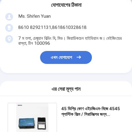
যোগাযোগের ঠিকানা
Ms. Shifen Yuan
8610 82921131,8618610328618
7 ম তলা, চেঙ্গুয়ান বিল্ডিং বি, মিড। জিয়াচিকচেন হাইডিয়ান জ। বেইজিংয়ের
রাস্তা, চীন 100096
এখন যোগাযোগ
এর সেরা মূল্য পান
45 ডিগ্রি কোণ এইচজিএম-বিজে 4545
প্লাস্টিক ফিল্ম / সিরামিক্সের জন্য
ISO2813 এর সাথে চাকা মিটার