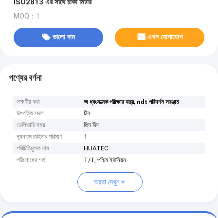
ISO2813 এর সাথে চাকা মিটার
MOQ：1
ভালো দাম
এখন যোগাযোগ
পণ্যের বর্ণনা
লক্ষণীয় করা
,
অ ধ্বংসাত্মক পরীক্ষার যন্ত্র
ndt পরিদর্শন সরঞ্জাম
উৎপত্তি স্থল
চীন
ডেলিভারি সময়
তিন দিন
ন্যূনতম চাহিদার পরিমাণ
1
পরিচিতিমুলক নাম
HUATEC
পরিশোধের শর্ত
T/T, পশ্চিম ইউনিয়ন
আরো দেখুন