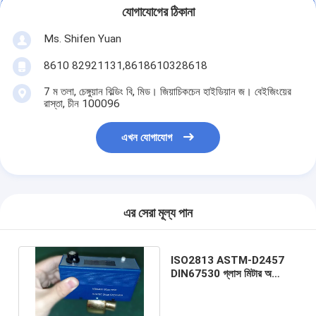
যোগাযোগের ঠিকানা
Ms. Shifen Yuan
8610 82921131,8618610328618
7 ম তলা, চেঙ্গুয়ান বিল্ডিং বি, মিড। জিয়াচিকচেন হাইডিয়ান জ। বেইজিংয়ের
রাস্তা, চীন 100096
এখন যোগাযোগ
এর সেরা মূল্য পান
ISO2813 ASTM-D2457
DIN67530 গ্লাস মিটার অ
ধ্বংসাত্মক পরীক্ষার সরঞ্জাম HGM-
B20