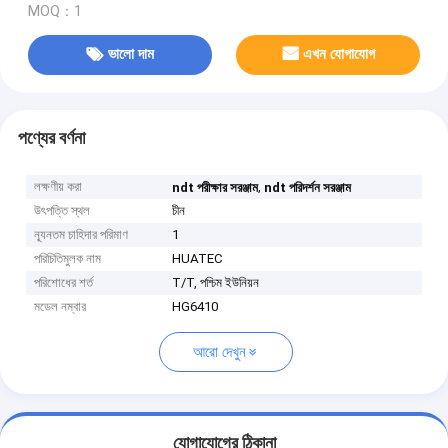
MOQ：1
ভালো দাম
এখন যোগাযোগ
পণ্যের বর্ণনা
লক্ষণীয় করা
,
ndt পরীক্ষার সরঞ্জাম
ndt পরিদর্শন সরঞ্জাম
উৎপত্তি স্থল
চীন
ন্যূনতম চাহিদার পরিমাণ
1
পরিচিতিমুলক নাম
HUATEC
পরিশোধের শর্ত
T/T, পশ্চিম ইউনিয়ন
মডেল নম্বার
HG6410
আরো দেখুন
যোগাযোগের ঠিকানা