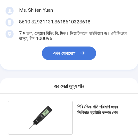
Ms. Shifen Yuan
8610 82921131,8618610328618
7 ম তলা, চেঙ্গুয়ান বিল্ডিং বি, মিড। জিয়াচিকচেন হাইডিয়ান জ। বেইজিংয়ের
রাস্তা, চীন 100096
এখন যোগাযোগ
এর সেরা মূল্য পান
পিরিয়ডিক গতি পরিমাপ জন্য
লিথিয়াম ব্যাটারি কম্পন পেন
HG6410