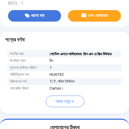
MOQ：1
ভালো দাম
এখন যোগাযোগ
পণ্যের বর্ণনা
লক্ষণীয় করা
,
পোর্টেবল এক্সরে আবিষ্কারক
শিল্প এক্স রে ফিল্ম ভিউয়ার
উৎপত্তি স্থল
চীন
ন্যূনতম চাহিদার পরিমাণ
1
পরিচিতিমুলক নাম
HUATEC
পরিশোধের শর্ত
T/T, পশ্চিম ইউনিয়ন
প্যাকেজিং বিবরণ
Carton।
আরো দেখুন
যোগাযোগের ঠিকানা