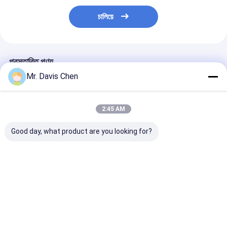
চালিয়ে
প্রস্তাবিত পণ্য
Mr. Davis Chen
2:45 AM
Good day, what product are you looking for?
এক্স-রে পাইপলাইন ক্রলার এক্স-
HUATEC ইন্ডাস্ট্রিয়াল এক্স-
এক্স-রে পাইপলাইন ক্
রে ত্রুটি ডিটেক্টর পাইপ ব্যাসার্ধ
রে ফিল্ম D5 & D7 ডেভেলপার
মেশিন পাইপ ব্যাসার্ধ 
এবং ফিক্সার
পরিসীমা Dia 400-
1100mm
ভালো দাম
ভালো দাম
ভালো দাম