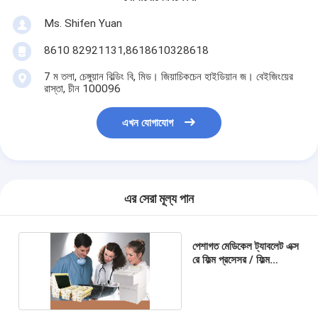
Ms. Shifen Yuan
8610 82921131,8618610328618
7 ম তলা, চেঙ্গুয়ান বিল্ডিং বি, মিড। জিয়াচিকচেন হাইডিয়ান জ। বেইজিংয়ের
রাস্তা, চীন 100096
এখন যোগাযোগ
এর সেরা মূল্য পান
পেশাগত মেডিকেল ট্যাবলেট এক্স
রে ফিল্ম প্রসেসর / ফিল্ম
প্রসেসিং মেশিন