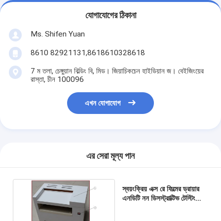
যোগাযোগের ঠিকানা
Ms. Shifen Yuan
8610 82921131,8618610328618
7 ম তলা, চেঙ্গুয়ান বিল্ডিং বি, মিড। জিয়াচিকচেন হাইডিয়ান জ। বেইজিংয়ের
রাস্তা, চীন 100096
এখন যোগাযোগ
এর সেরা মূল্য পান
স্বয়ংক্রিয় এক্স রে ফিল্মের ড্রায়ার
এনডিটি নন ডিসস্ট্রাক্টিভ টেস্টিং
সরঞ্জাম হাই পারফরম্যান্স