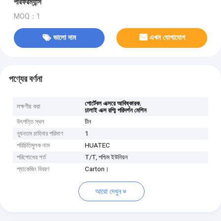
পারফরম্যান্স
MOQ：1
ভালো দাম
এখন যোগাযোগ
পণ্যের বর্ণনা
,
পোর্টেবল এক্সরে আবিষ্কারক
লক্ষণীয় করা
ঢালাই এক্স রশ্মি পরিদর্শন মেশিন
উৎপত্তি স্থল
চীন
ন্যূনতম চাহিদার পরিমাণ
1
পরিচিতিমুলক নাম
HUATEC
পরিশোধের শর্ত
T/T, পশ্চিম ইউনিয়ন
প্যাকেজিং বিবরণ
Carton।
আরো দেখুন