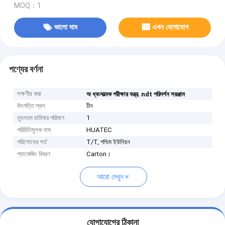
MOQ：1
ভালো দাম
এখন যোগাযোগ
পণ্যের বর্ণনা
লক্ষণীয় করা
,
অ ধ্বংসাত্মক পরীক্ষার যন্ত্র
ndt পরিদর্শন সরঞ্জাম
উৎপত্তি স্থল
চীন
ন্যূনতম চাহিদার পরিমাণ
1
পরিচিতিমুলক নাম
HUATEC
পরিশোধের শর্ত
T/T, পশ্চিম ইউনিয়ন
প্যাকেজিং বিবরণ
Carton।
আরো দেখুন
যোগাযোগের ঠিকানা