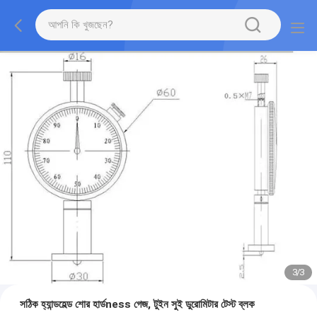
1
/
3
সঠিক হ্যান্ডহেল্ড শোর হার্ডness গেজ, টুইন সুই ডুরোমিটার টেস্ট ব্লক