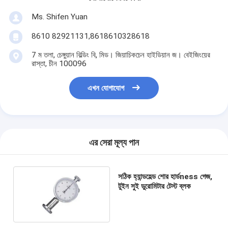
Ms. Shifen Yuan
8610 82921131,8618610328618
7 ম তলা, চেঙ্গুয়ান বিল্ডিং বি, মিড। জিয়াচিকচেন হাইডিয়ান জ। বেইজিংয়ের
রাস্তা, চীন 100096
এখন যোগাযোগ
এর সেরা মূল্য পান
সঠিক হ্যান্ডহেল্ড শোর হার্ডness গেজ,
টুইন সুই ডুরোমিটার টেস্ট ব্লক