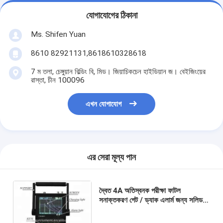
যোগাযোগের ঠিকানা
Ms. Shifen Yuan
8610 82921131,8618610328618
7 ম তলা, চেঙ্গুয়ান বিল্ডিং বি, মিড। জিয়াচিকচেন হাইডিয়ান জ। বেইজিংয়ের
রাস্তা, চীন 100096
এখন যোগাযোগ
এর সেরা মূল্য পান
দ্বৈত 4A অতিস্বনক পরীক্ষা ফাটল
সনাক্তকরণ গেট / ড্যাক এলার্ম জন্য সলিড
মেটাল হাউজিং