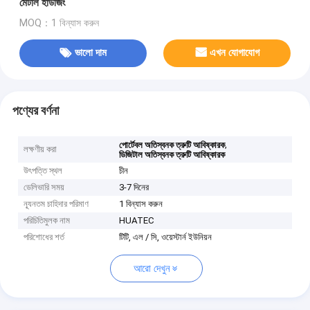
মেটাল হাউজিং
MOQ：1 বিন্যাস করুন
ভালো দাম
এখন যোগাযোগ
পণ্যের বর্ণনা
,
পোর্টেবল অতিস্বনক ত্রুটি আবিষ্কারক
লক্ষণীয় করা
ডিজিটাল অতিস্বনক ত্রুটি আবিষ্কারক
উৎপত্তি স্থল
চীন
ডেলিভারি সময়
3-7 দিনের
ন্যূনতম চাহিদার পরিমাণ
1 বিন্যাস করুন
পরিচিতিমুলক নাম
HUATEC
পরিশোধের শর্ত
টিটি, এল / সি, ওয়েস্টার্ন ইউনিয়ন
আরো দেখুন