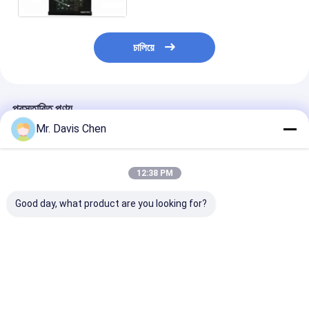
চালিয়ে
প্রস্তাবিত পণ্য
Mr. Davis Chen
12:38 PM
Good day, what product are you looking for?
Fd580 ডিজিটাল টাচ স্ক্রিন
16/64 ইমিশন/রিসিভ পোর্টেবল
FD600 ডিজিটাল আল
ফ্লা ডিটেক্টর আল্ট্রাসনিক ওয়েল্ড
ফেজড অ্যারে অতিস্বনক ত্রুটি
ত্রুটি ডিটেক্টর এসডি কা
সাউন্ড এবং লাইট অ্যালার্ম
ডিটেক্টর ফেজড অ্যারে ত্রুটি
স্ক্যান ইউনিভার্সাল
ডিটেক্টর
ভালো দাম
ভালো দাম
ভালো দাম