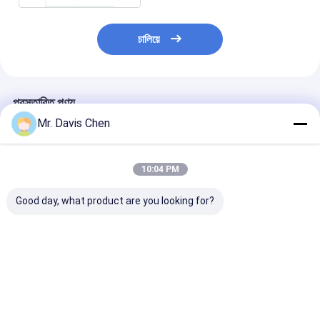
চালিয়ে
প্রস্তাবিত পণ্য
Mr. Davis Chen
10:04 PM
Good day, what product are you looking for?
A/B স্ক্যান 0.100-
অন্তর্নির্মিত প্রিন্টার
তামা গ্যালভানাইজড স
1800mm বড় পরিসীমা
ইলেক্ট্রোলাইটিক মেটাল
মাল্টিফাংশন লেপ বেধ 
অতিস্বনক বেধ গেজ
কুলোমেট্রিক বেধ গ্যাজ
টিন Plating
ভালো দাম
ভালো দাম
ভালো দাম