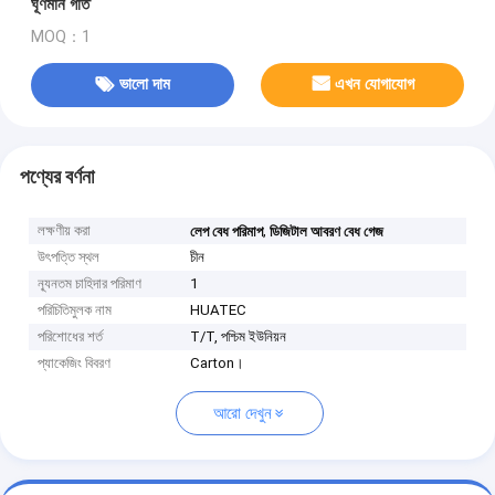
ঘূর্ণমান গতি
MOQ：1
ভালো দাম
এখন যোগাযোগ
পণ্যের বর্ণনা
লক্ষণীয় করা
,
লেপ বেধ পরিমাপ
ডিজিটাল আবরণ বেধ গেজ
উৎপত্তি স্থল
চীন
ন্যূনতম চাহিদার পরিমাণ
1
পরিচিতিমুলক নাম
HUATEC
পরিশোধের শর্ত
T/T, পশ্চিম ইউনিয়ন
প্যাকেজিং বিবরণ
Carton।
আরো দেখুন