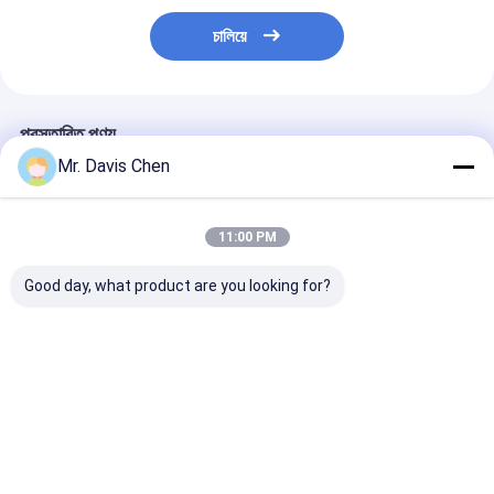
চালিয়ে
প্রস্তাবিত পণ্য
Mr. Davis Chen
11:00 PM
Good day, what product are you looking for?
A/B স্ক্যান 0.100-
অন্তর্নির্মিত প্রিন্টার
তামা গ্যালভানাইজড স
1800mm বড় পরিসীমা
ইলেক্ট্রোলাইটিক মেটাল
মাল্টিফাংশন লেপ বেধ 
অতিস্বনক বেধ গেজ
কুলোমেট্রিক বেধ গ্যাজ
টিন Plating
ভালো দাম
ভালো দাম
ভালো দাম