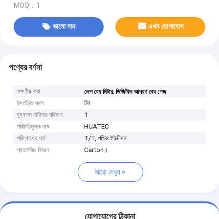
MOQ：1
ভালো দাম
এখন যোগাযোগ
পণ্যের বর্ণনা
লক্ষণীয় করা
,
লেপ বেধ মিটার
ডিজিটাল আবরণ বেধ গেজ
উৎপত্তি স্থল
চীন
ন্যূনতম চাহিদার পরিমাণ
1
পরিচিতিমুলক নাম
HUATEC
পরিশোধের শর্ত
T/T, পশ্চিম ইউনিয়ন
প্যাকেজিং বিবরণ
Carton।
আরো দেখুন
যোগাযোগের ঠিকানা