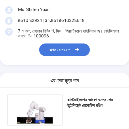
Ms. Shifen Yuan
8610 82921131,8618610328618
7 ম তলা, চেঙ্গুয়ান বিল্ডিং বি, মিড। জিয়াচিকচেন হাইডিয়ান জ। বেইজিংয়ের
রাস্তা, চীন 100096
এখন যোগাযোগ
এর সেরা মূল্য পান
কাস্টমাইজেশন আবরণ ঘনত্ব গেজ
ইন্টেলিজেন্ট রোবোটিক্স রঙিন