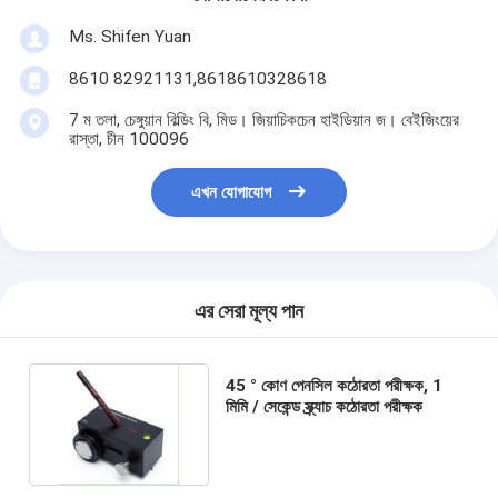
Ms. Shifen Yuan
8610 82921131,8618610328618
7 ম তলা, চেঙ্গুয়ান বিল্ডিং বি, মিড। জিয়াচিকচেন হাইডিয়ান জ। বেইজিংয়ের
রাস্তা, চীন 100096
এখন যোগাযোগ
এর সেরা মূল্য পান
45 ° কোণ পেনসিল কঠোরতা পরীক্ষক, 1
মিমি / সেকেন্ড স্ক্র্যাচ কঠোরতা পরীক্ষক