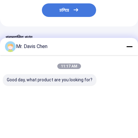
চালিয়ে
প্রস্তাবিত পণ্য
Mr. Davis Chen
11:17 AM
Good day, what product are you looking for?
A/B স্ক্যান 0.100-
অন্তর্নির্মিত প্রিন্টার
তামা গ্যালভানাইজড স
1800mm বড় পরিসীমা
ইলেক্ট্রোলাইটিক মেটাল
মাল্টিফাংশন লেপ বেধ 
অতিস্বনক বেধ গেজ
কুলোমেট্রিক বেধ গ্যাজ
টিন Plating
ভালো দাম
ভালো দাম
ভালো দাম