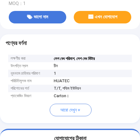
MOQ：1
ভালো দাম
এখন যোগাযোগ
পণ্যের বর্ণনা
লক্ষণীয় করা
,
লেপ বেধ পরিমাপ
লেপ বেধ মিটার
উৎপত্তি স্থল
চীন
ন্যূনতম চাহিদার পরিমাণ
1
পরিচিতিমুলক নাম
HUATEC
পরিশোধের শর্ত
T/T, পশ্চিম ইউনিয়ন
প্যাকেজিং বিবরণ
Carton।
আরো দেখুন
যোগাযোগের ঠিকানা