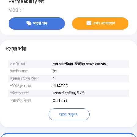
Permeability কাপ
MOQ：1
ভালো দাম
এখন যোগাযোগ
পণ্যের বর্ণনা
লক্ষণীয় করা
,
লেপ বেধ পরিমাপ
ডিজিটাল আবরণ বেধ গেজ
উৎপত্তি স্থল
চীন
ন্যূনতম চাহিদার পরিমাণ
1
পরিচিতিমুলক নাম
HUATEC
পরিশোধের শর্ত
ওয়েস্টার্ন ইউনিয়ন, টি / টি
প্যাকেজিং বিবরণ
Carton।
আরো দেখুন