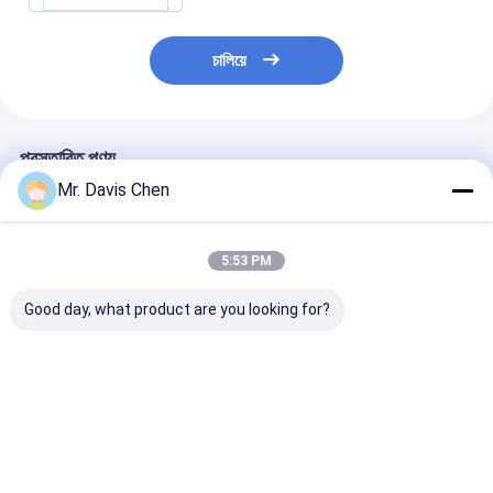
চালিয়ে
প্রস্তাবিত পণ্য
Mr. Davis Chen
5:53 PM
Good day, what product are you looking for?
A/B স্ক্যান 0.100-
অন্তর্নির্মিত প্রিন্টার
তামা গ্যালভানাইজড স
1800mm বড় পরিসীমা
ইলেক্ট্রোলাইটিক মেটাল
মাল্টিফাংশন লেপ বেধ 
অতিস্বনক বেধ গেজ
কুলোমেট্রিক বেধ গ্যাজ
টিন Plating
ভালো দাম
ভালো দাম
ভালো দাম