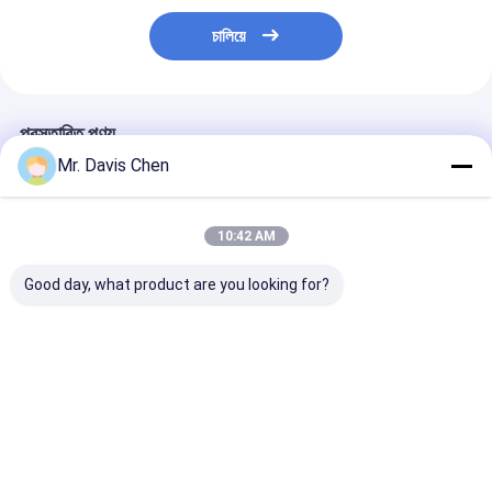
চালিয়ে
প্রস্তাবিত পণ্য
Mr. Davis Chen
10:42 AM
Good day, what product are you looking for?
A/B স্ক্যান 0.100-
অন্তর্নির্মিত প্রিন্টার
তামা গ্যালভানাইজড স
1800mm বড় পরিসীমা
ইলেক্ট্রোলাইটিক মেটাল
মাল্টিফাংশন লেপ বেধ 
অতিস্বনক বেধ গেজ
কুলোমেট্রিক বেধ গ্যাজ
টিন Plating
ভালো দাম
ভালো দাম
ভালো দাম