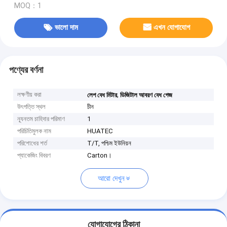
MOQ：1
ভালো দাম
এখন যোগাযোগ
পণ্যের বর্ণনা
লক্ষণীয় করা
,
লেপ বেধ মিটার
ডিজিটাল আবরণ বেধ গেজ
উৎপত্তি স্থল
চীন
ন্যূনতম চাহিদার পরিমাণ
1
পরিচিতিমুলক নাম
HUATEC
পরিশোধের শর্ত
T/T, পশ্চিম ইউনিয়ন
প্যাকেজিং বিবরণ
Carton।
আরো দেখুন
যোগাযোগের ঠিকানা