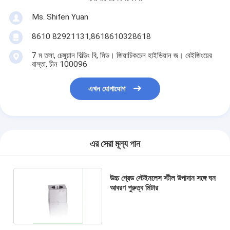
Ms. Shifen Yuan
8610 82921131,8618610328618
7 ম তলা, চেঙ্গুয়ান বিল্ডিং বি, মিড। জিয়াচিকচেন হাইডিয়ান জ। বেইজিংয়ের
রাস্তা, চীন 100096
এখন যোগাযোগ
এর সেরা মূল্য পান
উচ্চ গ্রেড স্টেইনলেস স্টীল উপাদান সঙ্গে ঘন
আবরণ পুরুত্ব মিটার