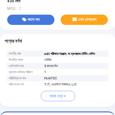
430 মিমি
MOQ：1
ভালো দাম
এখন যোগাযোগ
পণ্যের বর্ণনা
লক্ষণীয় করা
,
ndt পরীক্ষার সরঞ্জাম
অ ধ্বংসাত্মক টেস্টিং মেশিন
উৎপত্তি স্থল
বেইজিং
ডেলিভারি সময়
3 কাজের দিন
ন্যূনতম চাহিদার পরিমাণ
1
পরিচিতিমুলক নাম
HUATEC
পরিশোধের শর্ত
T/T, ওয়েস্টার্ন ইউনিয়ন, L/C
আরো দেখুন