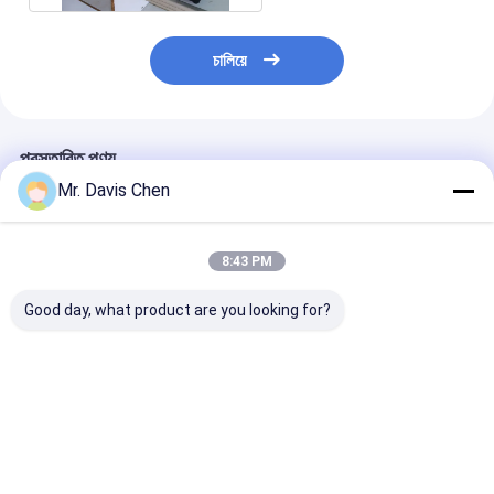
চালিয়ে
প্রস্তাবিত পণ্য
Mr. Davis Chen
8:43 PM
Good day, what product are you looking for?
রাবার শোর হার্ডনেস টেস্ট ব্লক
TG-5700 বড় পরিমাপ
HDL-380 8 টি বায়ু 
পরিসীমা উচ্চ-নির্ভুলতা অতিস্বনক
চ্যানেল সহ ফিল্ম ড্রায়া
বেধ পরিমাপকারী
শক্তিশালী এবং দীর্ঘস্থায
শুকানোর গতি সহ উচ্চ-
অবিচ্ছিন্নভাবে কাজ ক
ভালো দাম
ভালো দাম
ভালো দাম