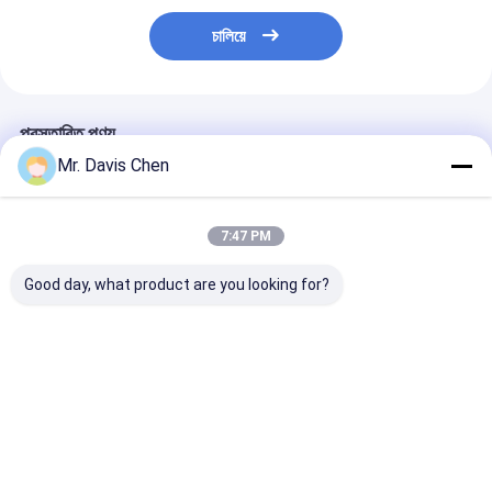
চালিয়ে
প্রস্তাবিত পণ্য
Mr. Davis Chen
7:47 PM
Good day, what product are you looking for?
দ্বৈত ফ্রিকোয়েন্সি এডি কারেন্ট
এডি কারেন্ট এনডিটি টেস্টিং ত্রুটি
উচ্চ নির্ভুলতা ৬০KHz
ত্রুটি ডিটেক্টর ধাতব উপাদান ধাতব
সনাক্তকারী স্পন্দিত এডি বর্তমান
এডি কারেন্ট পরিবাহিতা ম
ত্রুটি সনাক্ত
পরীক্ষার সরঞ্জাম Equipment
ভালো দাম
ভালো দাম
ভালো দাম