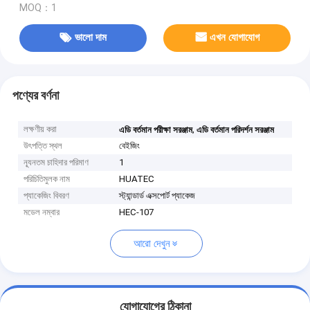
MOQ：1
ভালো দাম
এখন যোগাযোগ
পণ্যের বর্ণনা
লক্ষণীয় করা
,
এডি বর্তমান পরীক্ষা সরঞ্জাম
এডি বর্তমান পরিদর্শন সরঞ্জাম
উৎপত্তি স্থল
বেইজিং
ন্যূনতম চাহিদার পরিমাণ
1
পরিচিতিমুলক নাম
HUATEC
প্যাকেজিং বিবরণ
স্ট্যান্ডার্ড এক্সপোর্ট প্যাকেজ
মডেল নম্বার
HEC-107
আরো দেখুন
যোগাযোগের ঠিকানা