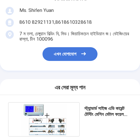
Ms. Shifen Yuan
8610 82921131,8618610328618
7 ম তলা, চেঙ্গুয়ান বিল্ডিং বি, মিড। জিয়াচিকচেন হাইডিয়ান জ। বেইজিংয়ের
রাস্তা, চীন 100096
এখন যোগাযোগ
এর সেরা মূল্য পান
স্ট্যান্ডার্ড সাইজ এডি কারেন্ট
টেস্টিং মেশিন মেটাল ফয়েল
রোধকারিতা tivity