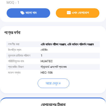
MOQ：1
ভালো দাম
এখন যোগাযোগ
পণ্যের বর্ণনা
লক্ষণীয় করা
,
এডি বর্তমান পরীক্ষা সরঞ্জাম
এডি বর্তমান পরিদর্শন সরঞ্জাম
উৎপত্তি স্থল
বেইজিং
ন্যূনতম চাহিদার পরিমাণ
1
পরিচিতিমুলক নাম
HUATEC
প্যাকেজিং বিবরণ
স্ট্যান্ডার্ড এক্সপোর্ট প্যাকেজ
মডেল নম্বার
HEC-106
আরো দেখুন
যোগাযোগের ঠিকানা