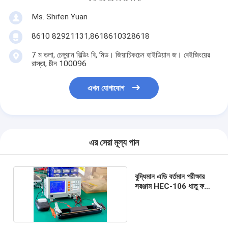
Ms. Shifen Yuan
8610 82921131,8618610328618
7 ম তলা, চেঙ্গুয়ান বিল্ডিং বি, মিড। জিয়াচিকচেন হাইডিয়ান জ। বেইজিংয়ের
রাস্তা, চীন 100096
এখন যোগাযোগ
এর সেরা মূল্য পান
বুদ্ধিমান এডি বর্তমান পরীক্ষার
সরঞ্জাম HEC-106 ধাতু ফয়েল
প্রতিরোধ ক্ষমতা