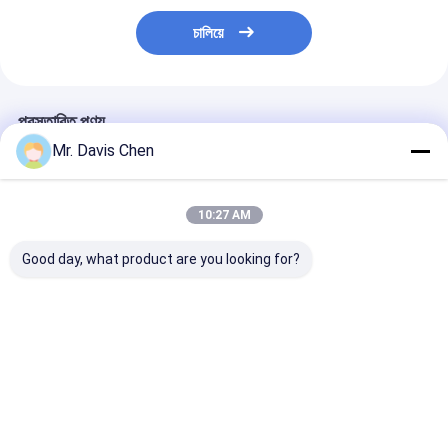
চালিয়ে
প্রস্তাবিত পণ্য
Mr. Davis Chen
10:27 AM
Good day, what product are you looking for?
দ্বৈত ফ্রিকোয়েন্সি এডি কারেন্ট
এডি কারেন্ট এনডিটি টেস্টিং ত্রুটি
উচ্চ নির্ভুলতা ৬০KHz
ত্রুটি ডিটেক্টর ধাতব উপাদান ধাতব
সনাক্তকারী স্পন্দিত এডি বর্তমান
এডি কারেন্ট পরিবাহিতা ম
ত্রুটি সনাক্ত
পরীক্ষার সরঞ্জাম Equipment
ভালো দাম
ভালো দাম
ভালো দাম