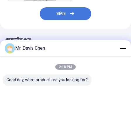
চালিয়ে
প্রস্তাবিত পণ্য
Mr. Davis Chen
2:18 PM
Good day, what product are you looking for?
আল্ট্রাসোনিক ত্রুটি সনাক্তকারী
NDT যন্ত্রপাতি ক্যালিব্রেশন
অতিস্বনক বেধ পরিমাপ
ক্যালিব্রেশন টেস্ট ব্লক
ব্লক IIW টাইপ 1 কার্বন ইস্পাত
এবং দ্বৈত উপাদান রঙিন স
ভালো দাম
ভালো দাম
ভালো দাম