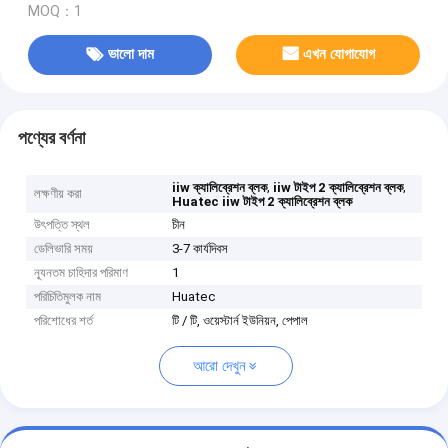
MOQ：1
ভালো দাম
এখন যোগাযোগ
পণ্যের বর্ণনা
,
,
iiw ক্যালিব্রেশন ব্লক
iiw টাইপ 2 ক্যালিব্রেশন ব্লক
লক্ষণীয় করা
Huatec iiw টাইপ 2 ক্যালিব্রেশন ব্লক
উৎপত্তি স্থল
চীন
ডেলিভারি সময়
3-7 কার্যদিবস
ন্যূনতম চাহিদার পরিমাণ
1
পরিচিতিমুলক নাম
Huatec
পরিশোধের শর্ত
টি / টি, ওয়েস্টার্ন ইউনিয়ন, পেপাল
আরো দেখুন