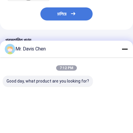
চালিয়ে
প্রস্তাবিত পণ্য
Mr. Davis Chen
7:12 PM
Good day, what product are you looking for?
A/B স্ক্যান 0.100-
অন্তর্নির্মিত প্রিন্টার
তামা গ্যালভানাইজড স
1800mm বড় পরিসীমা
ইলেক্ট্রোলাইটিক মেটাল
মাল্টিফাংশন লেপ বেধ 
অতিস্বনক বেধ গেজ
কুলোমেট্রিক বেধ গ্যাজ
টিন Plating
ভালো দাম
ভালো দাম
ভালো দাম