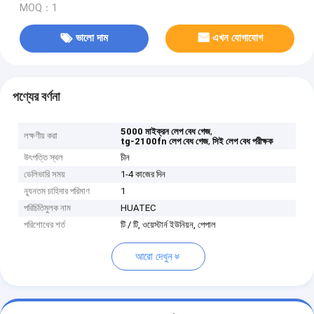
MOQ：1
ভালো দাম
এখন যোগাযোগ
পণ্যের বর্ণনা
,
5000 মাইক্রন লেপ বেধ গেজ
লক্ষণীয় করা
,
tg-2100fn লেপ বেধ গেজ
সিই লেপ বেধ পরীক্ষক
উৎপত্তি স্থল
চীন
ডেলিভারি সময়
1-4 কাজের দিন
ন্যূনতম চাহিদার পরিমাণ
1
পরিচিতিমুলক নাম
HUATEC
পরিশোধের শর্ত
টি / টি, ওয়েস্টার্ন ইউনিয়ন, পেপাল
আরো দেখুন