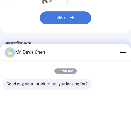
চালিয়ে
প্রস্তাবিত পণ্য
Mr. Davis Chen
11:58 AM
Good day, what product are you looking for?
Fd580 ডিজিটাল টাচ স্ক্রিন
16/64 ইমিশন/রিসিভ পোর্টেবল
FD600 ডিজিটাল আল
ফ্লা ডিটেক্টর আল্ট্রাসনিক ওয়েল্ড
ফেজড অ্যারে অতিস্বনক ত্রুটি
ত্রুটি ডিটেক্টর এসডি কা
সাউন্ড এবং লাইট অ্যালার্ম
ডিটেক্টর ফেজড অ্যারে ত্রুটি
স্ক্যান ইউনিভার্সাল
ডিটেক্টর
ভালো দাম
ভালো দাম
ভালো দাম