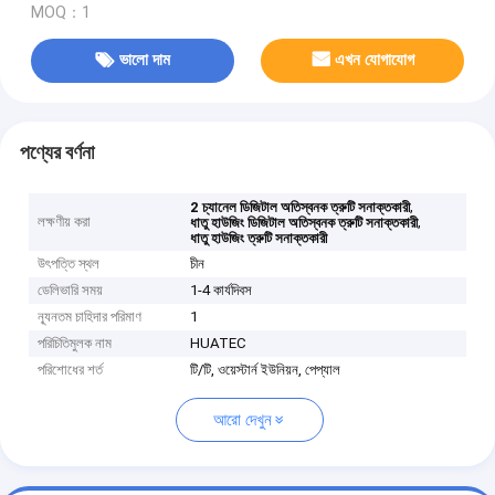
MOQ：1
ভালো দাম
এখন যোগাযোগ
পণ্যের বর্ণনা
,
2 চ্যানেল ডিজিটাল অতিস্বনক ত্রুটি সনাক্তকারী
লক্ষণীয় করা
,
ধাতু হাউজিং ডিজিটাল অতিস্বনক ত্রুটি সনাক্তকারী
ধাতু হাউজিং ত্রুটি সনাক্তকারী
উৎপত্তি স্থল
চীন
ডেলিভারি সময়
1-4 কার্যদিবস
ন্যূনতম চাহিদার পরিমাণ
1
পরিচিতিমুলক নাম
HUATEC
পরিশোধের শর্ত
টি/টি, ওয়েস্টার্ন ইউনিয়ন, পেপ্যাল
আরো দেখুন