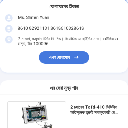
যোগাযোগের ঠিকানা
Ms. Shifen Yuan
8610 82921131,8618610328618
7 ম তলা, চেঙ্গুয়ান বিল্ডিং বি, মিড। জিয়াচিকচেন হাইডিয়ান জ। বেইজিংয়ের
রাস্তা, চীন 100096
এখন যোগাযোগ
এর সেরা মূল্য পান
2 চ্যানেল Tofd-410 ডিজিটাল
অতিস্বনক ত্রুটি সনাক্তকারী মেটাল
হাউজিং