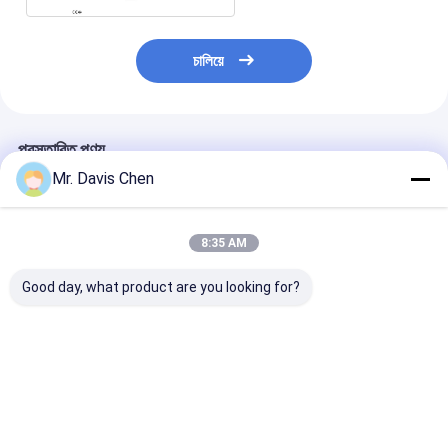
চালিয়ে
প্রস্তাবিত পণ্য
Mr. Davis Chen
8:35 AM
Good day, what product are you looking for?
A/B স্ক্যান 0.100-
অন্তর্নির্মিত প্রিন্টার
তামা গ্যালভানাইজড স
1800mm বড় পরিসীমা
ইলেক্ট্রোলাইটিক মেটাল
মাল্টিফাংশন লেপ বেধ 
অতিস্বনক বেধ গেজ
কুলোমেট্রিক বেধ গ্যাজ
টিন Plating
ভালো দাম
ভালো দাম
ভালো দাম