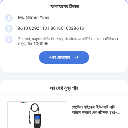
যোগাযোগের ঠিকানা
Ms. Shifen Yuan
8610 82921131,8618610328618
7 ম তলা, চেঙ্গুয়ান বিল্ডিং বি, মিড। জিয়াচিকচেন হাইডিয়ান জ। বেইজিংয়ের
রাস্তা, চীন 100096
এখন যোগাযোগ
এর সেরা মূল্য পান
পোর্টেবল মাইক্রো ইউএসবি এডি
বর্তমান আবরণ বেধ পরীক্ষক TG-
2200CN