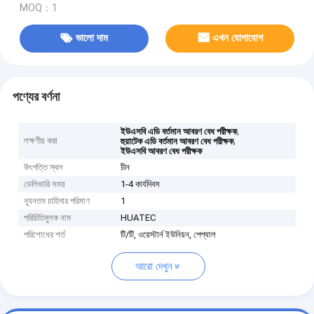
MOQ：1
ভালো দাম
এখন যোগাযোগ
পণ্যের বর্ণনা
,
ইউএসবি এডি বর্তমান আবরণ বেধ পরীক্ষক
লক্ষণীয় করা
,
হুয়াটেক এডি বর্তমান আবরণ বেধ পরীক্ষক
ইউএসবি আবরণ বেধ পরীক্ষক
উৎপত্তি স্থল
চীন
ডেলিভারি সময়
1-4 কার্যদিবস
ন্যূনতম চাহিদার পরিমাণ
1
পরিচিতিমুলক নাম
HUATEC
পরিশোধের শর্ত
টি/টি, ওয়েস্টার্ন ইউনিয়ন, পেপ্যাল
আরো দেখুন