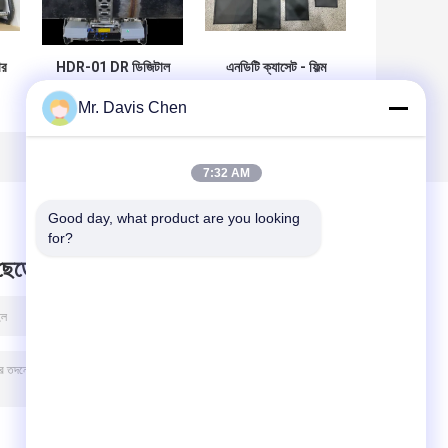
ার
HDR-01 DR ডিজিটাল
এনডিটি ক্যাসেট - ফিল্ম
ইমেজিং ডিটেকশন সিস্টেম
হোল্ডার - লিড স্ক্রিন
Mr. Davis Chen
ia
এক্স-রে ক্রলার
7:32 AM
Good day, what product are you looking 
for?
 ছেড়ে