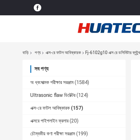
বাড়ি
পণ্য
এক্স-রে ফাটল আবিষ্কারক
Fj-6102g10 এক্স রে ডসিমিটার ব্লুটু
সব পণ্য
অ ধ্বংসাত্মক পরীক্ষার সরঞ্জাম
(1584)
Ultrasonic flaw ডিটেক্টর
(124)
এক্স-রে ফাটল আবিষ্কারক
(157)
এক্সরে পাইপলাইন ক্রলার
(20)
চৌম্বকীয় কণা পরীক্ষা সরঞ্জাম
(199)