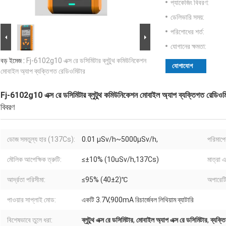
প্যাকেজিং বিবরণ:
ডেলিভারি সময়:
পরিশোধের শর্ত:
যোগানের ক্ষমতা:
বড় ইমেজ :
Fj-6102g10 এক্স রে ডসিমিটার ব্লুটুথ কমিউনিকেশন
যোগাযোগ
মোবাইল অ্যাপ ব্যক্তিগত রেডিওমিটার
Fj-6102g10 এক্স রে ডসিমিটার ব্লুটুথ কমিউনিকেশন মোবাইল অ্যাপ ব্যক্তিগত রেডিওম
বিবরণ
ডোজ সমতুল্য হার (137Cs):
0.01 μSv/h~5000μSv/h,
পরিমাপে
মৌলিক আপেক্ষিক ত্রুটি:
≤±10% (10uSv/h,137Cs)
মাত্রা 
আর্দ্রতা পরিসীমা:
≤95% (40±2)℃
অপারেটি
পাওয়ার সাপ্লাই মোড:
একটি 3.7V,900mA রিচার্জেবল লিথিয়াম ব্যাটারি
বিশেষভাবে তুলে ধরা:
ব্লুটুথ এক্স রে ডসিমিটার
,
মোবাইল অ্যাপ এক্স রে ডসিমিটার
,
ব্যক্ত