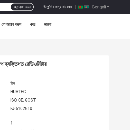
উদ্ধৃতির জন্য আবেদন
|
Bengali
অনুসন্ধান করুন
যোগাযোগ করুন
খবর
মামলা
প ব্যক্তিগত রেডিওমিটার
চীন
HUATEC
ISO, CE, GOST
FJ-6102G10
1