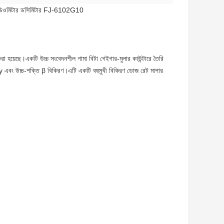
ত রেডিওমিটার ডসিমিটার FJ-6102G10
 হয়েছে।একটি উচ্চ সংবেদনশীল গামা বিটা গেইগার-মুলার কাউন্টারে তৈরি
γ এবং উচ্চ-শক্তি β বিকিরণ।এটি একটি বহুমুখী বিকিরণ ডোজ রেট মাপার