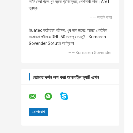
আমি সেবা পছন্দ, খুব দ্রুত প্রতিক্রিয়া, পেশাদারী কাজ। Aret
তুরস্ক
—— আরেট কায়া
huatec কঠোরতা পরীক্ষক, খুব ভাল মানের, আমরা পোর্টেবল
কঠোরতা পরীক্ষক RHL-50 সঙ্গে খুব সন্তুষ্ট। Kumaren
Govender Sotuth আফ্রিকা
—— Kumaren Govender
তোমার দর্শন লগ করা অনলাইন চ্যাট এখন