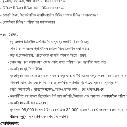
- ইন্ডাস্ট্রিয়াল এক্স, গামা এনডিটি বিকিরণ সনাক্তকরণ
- বিকিরণ চিকিৎসা চিকিত্সা স্থান বিকিরণ সনাক্তকরণ
- কোবাল্ট উৎস, ইলেকট্রনিক অ্যাক্সিলারেটর বিকিরণ স্থান বিকিরণ সনাক্তকরণ
- তেজস্ক্রিয় বিকিরণ পরীক্ষাগার সনাক্তকরণ
প্রধান বৈশিষ্ট্য
-
বড় এলাকা ডিজিটাল এলসিডি ডিসপ্লে ব্যাকলাইট, ইংরেজি মেনু।
-
শেলটি ডাবল রঙের প্লাস্টিকের মোড়ক দিয়ে ডিজাইন করা হয়েছে।
-
উচ্চ সংবেদনশীলতা, পরিবেশগত পটভূমি পরিমাপ করতে পারেন.
-
ডোজ হার এবং ক্রমবর্ধমান ডোজ একই সময়ে পরিমাপ এবং প্রদর্শিত হতে পারে।
-
স্বয়ংক্রিয় সুইচিং পরিসীমা.
-
স্বয়ংক্রিয় সেভ ডোজ মান এবং পাওয়ার বন্ধ থাকলে দীর্ঘ সময়ের জন্য সংরক্ষণ করা যেতে পার
-
বিকিরণ ডোজ হার এবং বিকিরণ ডোজ সম্পর্কিত অ্যালার্ম থ্রেশহোল্ড স্তরের প্রোগ্রামিং।
-
চারটি অ্যালার্মের প্রোগ্রামিং
মডেল
s:অডিও
,
ঝাঁকি
,
অডিও এবং ঝাঁকান
,
নিঃশব্দ
.
-
অন্তর্নির্মিত বড় ক্ষমতা রিচার্জেবল লিথিয়াম ব্যাটারি
,
ডিসপ্লে এবং অ্যালার্ম এর
বৈদ্যুতিক পরিমাণ
-
স্বয়ংক্রিয়
ত্রুটি সনাক্তকরণ।
-
ক্রমাগত 98,000 রিয়েল-টাইম রেকর্ড এবং 32,000 অ্যালার্ম রেকর্ড সংরক্ষণ করতে পারে, ম
-
ঐচ্ছিক ব্লুটুথ যোগাযোগ এবং মোবাইল অ্যাপ।
স্পেসিফিকেশন: