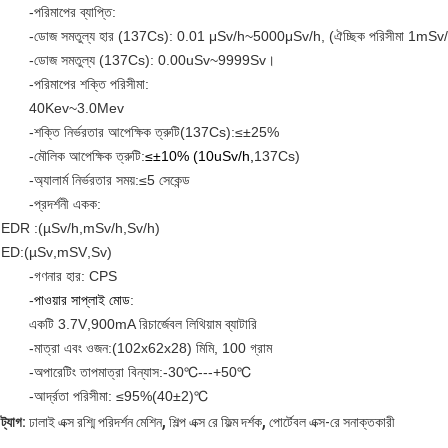
-
পরিমাপের ব্যাপ্তি:
-
ডোজ সমতুল্য হার (137Cs): 0.01 μSv/h
~
5000μSv/h, (ঐচ্ছিক পরিসীমা 1mSv/h
-
ডোজ সমতুল্য (137Cs): 0.00uSv~9999Sv।
-
পরিমাপের শক্তি পরিসীমা:
40Kev
~
3.0Mev
-
শক্তি নির্ভরতার আপেক্ষিক ত্রুটি(137Cs):≤±25%
-
মৌলিক আপেক্ষিক ত্রুটি:
≤±10% (10uSv/h
,
137Cs)
-
অ্যালার্ম নির্ভরতার সময়:≤5 সেকেন্ড
-
প্রদর্শনী একক
:
EDR :(µSv/h
,
mSv/h
,
Sv/h)
ED:(µSv
,
mSV
,
Sv)
-
গণনার হার: CPS
-
পাওয়ার সাপ্লাই মোড
:
একটি 3.7V
,
900mA রিচার্জেবল লিথিয়াম ব্যাটারি
-
মাত্রা এবং ওজন
:
(102x62x28) মিমি, 100 গ্রাম
-
অপারেটিং তাপমাত্রা বিন্যাস:
-
30
℃
---
+
50
℃
-
আর্দ্রতা পরিসীমা: ≤95%
(
40±2)
℃
,
,
ট্যাগ:
ঢালাই এক্স রশ্মি পরিদর্শন মেশিন
শিল্প এক্স রে ফিল্ম দর্শক
পোর্টেবল এক্স-রে সনাক্তকারী