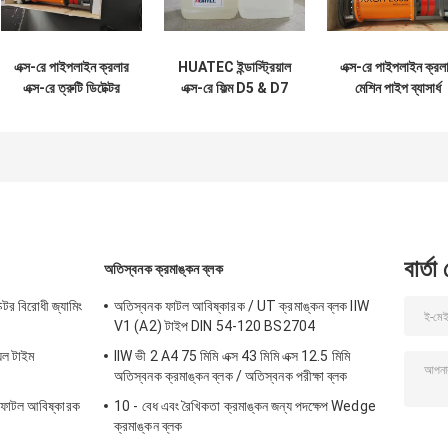
এক্স-রে পাইপলাইন ক্রলার
HUATEC ইন্ডাস্ট্রিয়াল
এক্স-রে পাইপলাইন ক্রল
এক্স-রে ত্রুটি ডিটেক্টর
এক্স-রে ফিল্ম D5 & D7
মেশিন পাইপ ব্যাসার্ধ
পাইপ ব্যাসার্ধ
ডেভেলপার এবং ফিক্সার
সনাক্তকরণ পরিসীমা D
400-1100mm
বার্তা
অতিস্বনক ক্রমাঙ্কন ব্লক
টর বিরোধী জ্যামিং
অতিস্বনক ফাটল আবিষ্কারক / UT ক্রমাঙ্কন ব্লক IIW
V1 (A2) টাইপ DIN 54-120 BS2704
়েল টাইম
IIW ভী 2 A4 75 মিমি এক্স 43 মিমি এক্স 12.5 মিমি
অতিস্বনক ক্রমাঙ্কন ব্লক / অতিস্বনক পরীক্ষা ব্লক
T ফাটল আবিষ্কারক
10 - বেধ এবং রৈখিকতা ক্রমাঙ্কন জন্য পদক্ষেপ Wedge
ক্রমাঙ্কন ব্লক