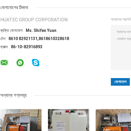
যোগাযোগের ঠিকানা
HUATEC GROUP CORPORATION
আমাদের সরাসর
ব্যক্তি যোগাযোগ:
Ms. Shifen Yuan
টেল:
8610 82921131,8618610328618
ফ্যাক্স:
86-10-82916893
অন্যান্য পণ্যসমূহ