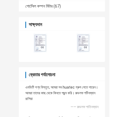
পোর্টেবল কম্পন মিটার
(67)
সাক্ষ্যদান
ক্রেতার পর্যালোচনা
এনডিটি পণ্য বিস্তৃত, আমরা সব huatec গ্রুপ পেতে পারেন।
আমরা তাদের কাছ থেকে কিনতে পছন্দ করি। রুডলফ শটিনম্যান
রাশিয়া
—— রুডলফ শাতিনম্যান