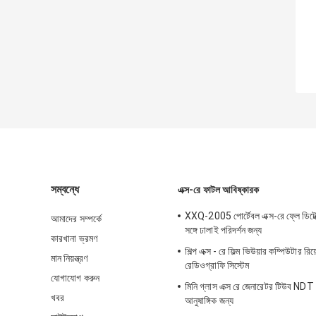
সম্বন্ধে
এক্স-রে ফাটল আবিষ্কারক
XXQ-2005 পোর্টেবল এক্স-রে ফ্লে ডিটেক্
আমাদের সম্পর্কে
সঙ্গে ঢালাই পরিদর্শন জন্য
কারখানা ভ্রমণ
শিল্প এক্স - রে ফিল্ম ভিউয়ার কম্পিউটার রিয
মান নিয়ন্ত্রণ
রেডিওগ্রাফি সিস্টেম
যোগাযোগ করুন
মিনি গ্লাস এক্স রে জেনারেটর টিউব ND
খবর
আনুষাঙ্গিক জন্য