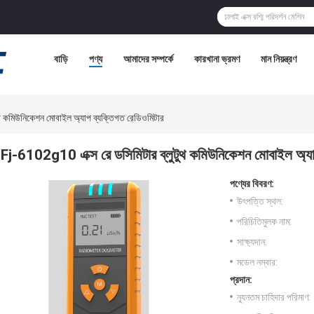
বাড়ি
পণ্য
আমাদের সম্পর্কে
কারখানা ভ্রমণ
মান নিয়ন্ত্রণ
থ কমিউনিকেশন মোবাইল অ্যাপ ব্যক্তিগত রেডিওমিটার
Fj-6102g10 এক্স রে ডসিমিটার ব্লুটুথ কমিউনিকেশন মোবাইল অ্যা
পণ্যের বিবরণ:
উৎপত্তি স্থল:
পরিচিতিমুলক নাম:
সাক্ষ্যদান:
মডেল নম্বার:
প্রদান:
ন্যূনতম চাহিদার পরিমাণ: