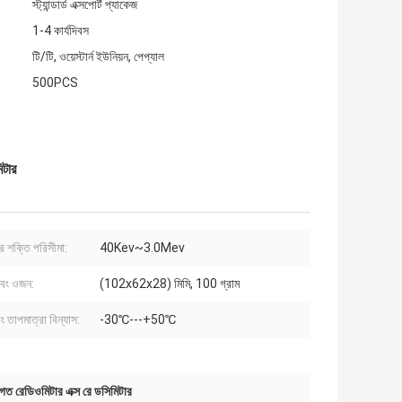
স্ট্যান্ডার্ড এক্সপোর্ট প্যাকেজ
1-4 কার্যদিবস
টি/টি, ওয়েস্টার্ন ইউনিয়ন, পেপ্যাল
500PCS
িটার
র শক্তি পরিসীমা:
40Kev~3.0Mev
এবং ওজন:
(102x62x28) মিমি, 100 গ্রাম
ং তাপমাত্রা বিন্যাস:
-30℃---+50℃
িগত রেডিওমিটার এক্স রে ডসিমিটার