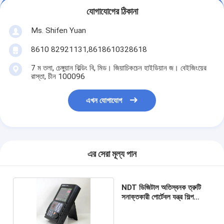
যোগাযোগের ঠিকানা
Ms. Shifen Yuan
8610 82921131,8618610328618
7 ম তলা, চেঙ্গুয়ান বিল্ডিং বি, মিড। জিয়াচিকচেন হাইডিয়ান জ। বেইজিংয়ের
রাস্তা, চীন 100096
এখন যোগাযোগ
এর সেরা মূল্য পান
NDT ডিজিটাল অতিস্বনক ত্রুটি
সনাক্তকারী পোর্টেবল যন্ত্র শিল্প
FD520