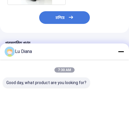
চালিয়ে
প্রস্তাবিত পণ্য
Lu Diana
7:30 AM
Good day, what product are you looking for?
Fd580 ডিজিটাল টাচ স্ক্রিন
16/64 ইমিশন/রিসিভ পোর্টেবল
FD600 ডিজিটাল আল
ফ্লা ডিটেক্টর আল্ট্রাসনিক ওয়েল্ড
ফেজড অ্যারে অতিস্বনক ত্রুটি
ত্রুটি ডিটেক্টর এসডি কা
সাউন্ড এবং লাইট অ্যালার্ম
ডিটেক্টর ফেজড অ্যারে ত্রুটি
স্ক্যান ইউনিভার্সাল
ডিটেক্টর
ভালো দাম
ভালো দাম
ভালো দাম