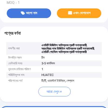
MOQ：1
ভালো দাম
এখন যোগাযোগ
পণ্যের বর্ণনা
,
এনডিটি ডিজিটাল অতিস্বনক ত্রুটি সনাক্তকারী
লক্ষণীয় করা
,
স্বয়ংক্রিয় লাভ ডিজিটাল অতিস্বনক ত্রুটি সনাক্তকারী
এনডিটি পোর্টেবল অতিস্বনক ত্রুটি সনাক্তকারী
উৎপত্তি স্থল
চীন
ডেলিভারি সময়
3-5 কার্যদিবস
ন্যূনতম চাহিদার পরিমাণ
1
পরিচিতিমুলক নাম
HUATEC
পরিশোধের শর্ত
টি/টি, ওয়েস্টার্ন ইউনিয়ন, পেপ্যাল
আরো দেখুন