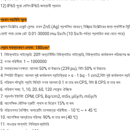
12) IP65 পুরো মেশিন IP65 জলরোধী প্রভাব
প্রধান পরামিতি সূচক
ফ্ল্যাশ ডিটেক্টর এজেন্ট সেন্সর: ডবল ZnS (Ag) প্রশাসিত আবরণ, নিষ্ক্রিয় ডিটেক্টরের জন্য প্লাস্টিক সিন
হোস্ট গামা ডোজ রেট: 0.01-30000 mu Sv/h (10 Sv/h পর্যন্ত প্রসারিত করা যেতে পারে)
প্রোব সনাক্তকরণ এলাকা: 180cm²
1. নিউক্লাইড লাইব্রেরি: 20টি অন্তর্নির্মিত নিউক্লাইড লাইব্রেরি, নিউক্লাইড কার্যকলাপ পরিমাপের 
2. গণনা পরিসীমা: 1 ~ 1000000
3. সনাক্তকরণ দক্ষতা: আলফা 50% বা উচ্চতর (239 pu), বিটা 50% বা উচ্চতর
4. স্পিরিট তীক্ষ্ণতা: আলফা পৃষ্ঠ কার্যকলাপ প্রতিক্রিয়া > s - 1 bq - 1 cm2;বিটা পৃষ্ঠ কার্যকলাপ 
5. পরিমাপ পটভূমি: প্রতি মিনিটে গণনা আলফা 0.1 বা তার কম CPS, বিটা 8 CPS বা তার কম
6. পরিমাপ সময়: 1, 10, 20, 60, 120 সেকেন্ড ঐচ্ছিক
7. প্রদর্শন ইউনিট: CPM, CPS, Bq/cm2, mSv, μGy/h, mGy/h
8. আপেক্ষিক মৌলিক ত্রুটি: প্লাস বা বিয়োগ 15% বা কম
9. পরিবেশগত বৈশিষ্ট্য: অপারেটিং তাপমাত্রা পরিসীমা: - 10 ℃ ~ + 45 ℃
10. আপেক্ষিক আর্দ্রতার পরিসর: 90% বা তার কম (40 ℃)
11. পাওয়ার সাপ্লাই: লিথিয়াম ব্যাটারি