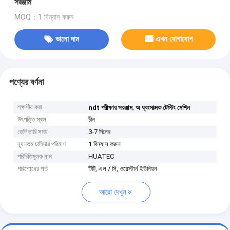
সরঞ্জাম
MOQ：1 বিন্যাস করুন
ভালো দাম
এখন যোগাযোগ
পণ্যের বর্ণনা
লক্ষণীয় করা
,
ndt পরীক্ষার সরঞ্জাম
অ ধ্বংসাত্মক টেস্টিং মেশিন
উৎপত্তি স্থল
চীন
ডেলিভারি সময়
3-7 দিনের
ন্যূনতম চাহিদার পরিমাণ
1 বিন্যাস করুন
পরিচিতিমুলক নাম
HUATEC
পরিশোধের শর্ত
টিটি, এল / সি, ওয়েস্টার্ন ইউনিয়ন
আরো দেখুন