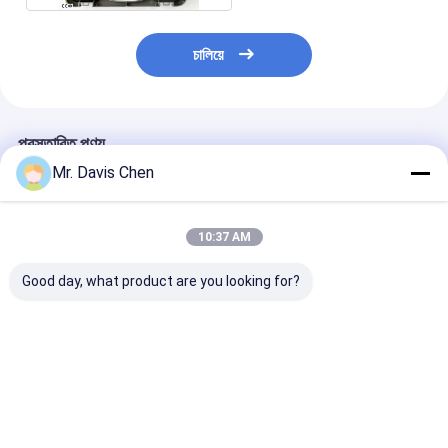
চালিয়ে
প্রস্তাবিত পণ্য
Mr. Davis Chen
10:37 AM
Good day, what product are you looking for?
A/B স্ক্যান 0.100-
অন্তর্নির্মিত প্রিন্টার
তামা গ্যালভানাইজড স
1800mm বড় পরিসীমা
ইলেক্ট্রোলাইটিক মেটাল
মাল্টিফাংশন লেপ বেধ 
অতিস্বনক বেধ গেজ
কুলোমেট্রিক বেধ গ্যাজ
টিন Plating
ভালো দাম
ভালো দাম
ভালো দাম