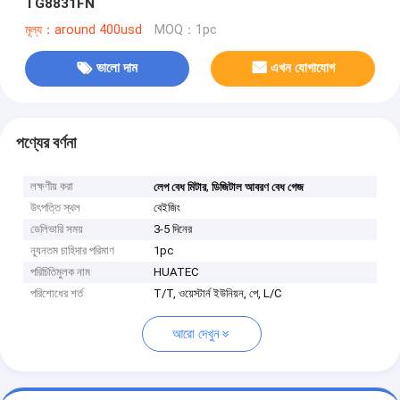
TG8831FN
মূল্য：around 400usd
MOQ：1pc
ভালো দাম
এখন যোগাযোগ
পণ্যের বর্ণনা
লক্ষণীয় করা
,
লেপ বেধ মিটার
ডিজিটাল আবরণ বেধ গেজ
উৎপত্তি স্থল
বেইজিং
ডেলিভারি সময়
3-5 দিনের
ন্যূনতম চাহিদার পরিমাণ
1pc
পরিচিতিমুলক নাম
HUATEC
পরিশোধের শর্ত
T/T, ওয়েস্টার্ন ইউনিয়ন, পে, L/C
আরো দেখুন