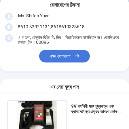
যোগাযোগের ঠিকানা
Ms. Shifen Yuan
8610 82921131,8618610328618
7 ম তলা, চেঙ্গুয়ান বিল্ডিং বি, মিড। জিয়াচিকচেন হাইডিয়ান জ। বেইজিংয়ের
রাস্তা, চীন 100096
এখন যোগাযোগ
এর সেরা মূল্য পান
9V ব্যাটারী সঙ্গে চুম্বকত্ব এবং
ব্যাকসেট স্বয়ংক্রিয় আবরণ কোঁকড়া
পরীক্ষক TG8831FN