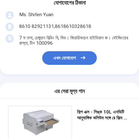
যোগাযোগের ঠিকানা
Ms. Shifen Yuan
8610 82921131,8618610328618
7 ম তলা, চেঙ্গুয়ান বিল্ডিং বি, মিড। জিয়াচিকচেন হাইডিয়ান জ। বেইজিংয়ের
রাস্তা, চীন 100096
এখন যোগাযোগ
এর সেরা মূল্য পান
শিল্প এক্স - সিঙ্ক 10L এনডিটি
আনুষাঙ্গিক ভলিউম সঙ্গে রে ফিল্ম ফিল্ম
ড্রায়ার