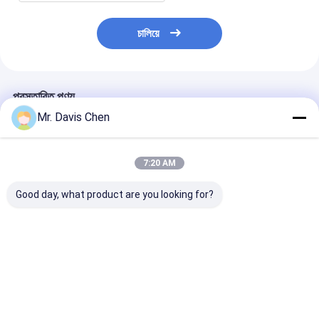
চালিয়ে
প্রস্তাবিত পণ্য
Mr. Davis Chen
7:20 AM
Good day, what product are you looking for?
এক্স-রে পাইপলাইন ক্রলার এক্স-
HUATEC ইন্ডাস্ট্রিয়াল এক্স-
এক্স-রে পাইপলাইন ক্
রে ত্রুটি ডিটেক্টর পাইপ ব্যাসার্ধ
রে ফিল্ম D5 & D7 ডেভেলপার
মেশিন পাইপ ব্যাসার্ধ 
এবং ফিক্সার
পরিসীমা Dia 400-
1100mm
ভালো দাম
ভালো দাম
ভালো দাম