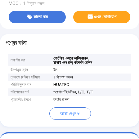
MOQ：1 বিন্যাস করুন
ভালো দাম
এখন যোগাযোগ
পণ্যের বর্ণনা
,
পোর্টেবল এক্সরে আবিষ্কারক
লক্ষণীয় করা
ঢালাই এক্স রশ্মি পরিদর্শন মেশিন
উৎপত্তি স্থল
চীন
ন্যূনতম চাহিদার পরিমাণ
1 বিন্যাস করুন
পরিচিতিমুলক নাম
HUATEC
পরিশোধের শর্ত
ওয়েস্টার্ন ইউনিয়ন, L/C, T/T
প্যাকেজিং বিবরণ
কাঠের মামলা
আরো দেখুন