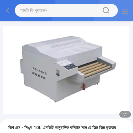
1
/
1
শিল্প এক্স - সিঙ্ক 10L এনডিটি আনুষাঙ্গিক ভলিউম সঙ্গে রে ফিল্ম ফিল্ম ড্রায়ার