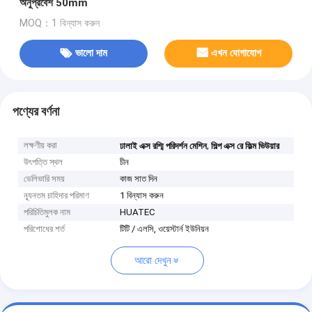
অনুপ্রবেশ 50mm
MOQ：1 বিন্যাস করুন
ভালো দাম
এখন যোগাযোগ
পণ্যের বর্ণনা
লক্ষণীয় করা
,
ঢালাই এক্স রশ্মি পরিদর্শন মেশিন
শিল্প এক্স রে ফিল্ম ভিউয়ার
উৎপত্তি স্থল
চীন
ডেলিভারি সময়
কাজ সাত দিন
ন্যূনতম চাহিদার পরিমাণ
1 বিন্যাস করুন
পরিচিতিমুলক নাম
HUATEC
পরিশোধের শর্ত
টিটি / এলসি, ওয়েস্টার্ন ইউনিয়ন
আরো দেখুন