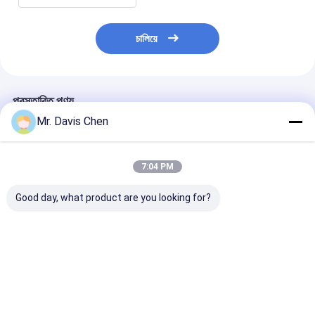
চালিয়ে
প্রস্তাবিত পণ্য
Mr. Davis Chen
7:04 PM
Good day, what product are you looking for?
এক্স-রে পাইপলাইন ক্রলার এক্স-
HUATEC ইন্ডাস্ট্রিয়াল এক্স-
এক্স-রে পাইপলাইন ক্
রে ত্রুটি ডিটেক্টর পাইপ ব্যাসার্ধ
রে ফিল্ম D5 & D7 ডেভেলপার
মেশিন পাইপ ব্যাসার্ধ 
এবং ফিক্সার
পরিসীমা Dia 400-
1100mm
ভালো দাম
ভালো দাম
ভালো দাম