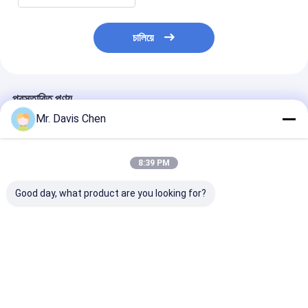
চালিয়ে
প্রস্তাবিত পণ্য
Mr. Davis Chen
8:39 PM
Good day, what product are you looking for?
এক্স-রে পাইপলাইন ক্রলার এক্স-
HUATEC ইন্ডাস্ট্রিয়াল এক্স-
এক্স-রে পাইপলাইন ক্
রে ত্রুটি ডিটেক্টর পাইপ ব্যাসার্ধ
রে ফিল্ম D5 & D7 ডেভেলপার
মেশিন পাইপ ব্যাসার্ধ 
এবং ফিক্সার
পরিসীমা Dia 400-
1100mm
ভালো দাম
ভালো দাম
ভালো দাম