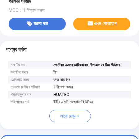
পরীক্ষার সরঞ্জাম
MOQ：1 বিন্যাস করুন
ভালো দাম
এখন যোগাযোগ
পণ্যের বর্ণনা
লক্ষণীয় করা
,
পোর্টেবল এক্সরে আবিষ্কারক
শিল্প এক্স রে ফিল্ম ভিউয়ার
উৎপত্তি স্থল
চীন
ডেলিভারি সময়
কাজ সাত দিন
ন্যূনতম চাহিদার পরিমাণ
1 বিন্যাস করুন
পরিচিতিমুলক নাম
HUATEC
পরিশোধের শর্ত
টিটি / এলসি, ওয়েস্টার্ন ইউনিয়ন
আরো দেখুন