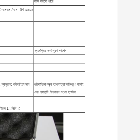
কাজ করতে পারে।
 এমএম / এম -64 এমএম
স্বয়ংক্রিয় ক্ষতিপূরণ ফাংশন
ম্যানুয়াল;
পরিবাহিতা মান
পরিবাহিতা নমুনা তাপমাত্রা ক্ষতিপূরণ যাচাই
এবং গ্যারান্টি, উপকরণ মধ্যে ইনস্টল
জিএইজে 1২ মিমি।)