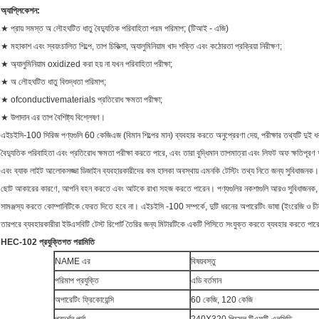
অ্যাপ্লিকেশন:
★ প্রায় সমস্ত অ লৌহঘটিত ধাতু বৈদ্যুতিক পরিবাহিতা পরম পরিমাপ; (টিআই - এজি)
★ মহাকাশ এবং স্বয়ংচালিত শিল্পে, তাপ চিকিত্সা, অ্যালুমিনিয়াম খাদ শক্তি এবং কঠোরতা প্রক্রিয়া নিরীক্ষণ;
★ অ্যালুমিনিয়াম oxidized করা হয় না যখন পরিবাহিতা পরীক্ষা;
★ অ লৌহঘটিত ধাতু বিশুদ্ধতা পরিমাপ;
★ ofconductivematerials প্রতিরোধ ক্ষমতা পরীক্ষা;
★ উপাদান এর তাপ বৈশিষ্ট্য বিশ্লেষণ।
এইচইসি-100 সিরিজ পণ্যগুলি 60 কেজিএজ (বিমান শিল্পের মান) ব্যবহার করতে অনুপ্রেরণা দেয়, পরীক্ষার তথ্যটি
বৈদ্যুতিক পরিবাহিতা এবং প্রতিরোধ ক্ষমতা পরীক্ষা করতে পারে, এবং তারা বুদ্ধিমান তাপমাত্রা এবং লিফট অফ ক্ষতিপূরণ অন
এবং ব্যাক লাইট আলোকসজ্জা ডিজাইন ব্যবহারকারীদের কম হালকা অবস্থায় এমনকি টেস্টিং তথ্য নিতে জন্য সুবিধাজনক।
ছোট আকারের কারণে, আপনি বহন করতে এবং আটকে রাখা সহজ করতে পারেন।
পণ্যগুলির নকশাগুলি আরও সুবিধাজনক,
সামঞ্জস্য করতে কোম্পানিটিকে ফেরত দিতে হবে না।
এইচইসি -100 সম্পর্কে, দুটি ধরনের অপারেটিং ভাষা (ইংরেজি ও চীন
তারপরে ব্যবহারকারীরা ইউএসবিটি টেস্ট রিপোর্ট তৈরির জন্য মিটারটিকে একটি পিসিতে সংযুক্ত করতে ব্যবহার করতে পা
HEC-102 প্রযুক্তিগত পরামিতি
NAME এর
বিষয়বস্তু
পরিমাপ প্রযুক্তি
এডি বর্তমান
অপারেটিং ফ্রিকোয়েন্সি
60 কেজি, 120
কেজি