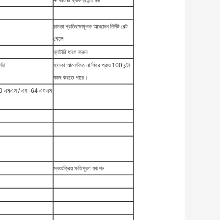
4 ধরনের ব্যাকগ্রাউন্ড রঙ
চামড়া প্রতিরক্ষামূলক আচ্ছাদন নির্দিষ্ট বেল্ট
মেলে
ব্যাটারি ধারণ করুন
ারি
হালকা আলোকিত না ফিরে প্রায় 100 ঘন্টা
কাজ করতে পারে।
 এমএস / এম -64 এমএম
স্বয়ংক্রিয় ক্ষতিপূরণ ফাংশন