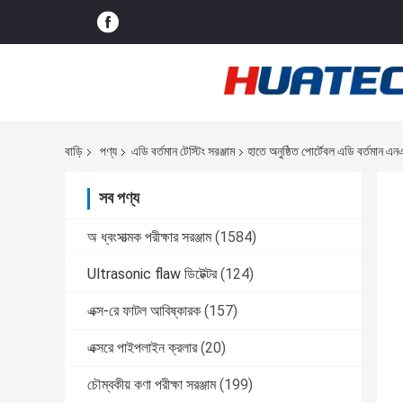
বাড়ি
পণ্য
এডি বর্তমান টেস্টিং সরঞ্জাম
হাতে অনুষ্ঠিত পোর্টেবল এডি বর্তমান এ
সব পণ্য
অ ধ্বংসাত্মক পরীক্ষার সরঞ্জাম
(1584)
Ultrasonic flaw ডিটেক্টর
(124)
এক্স-রে ফাটল আবিষ্কারক
(157)
এক্সরে পাইপলাইন ক্রলার
(20)
চৌম্বকীয় কণা পরীক্ষা সরঞ্জাম
(199)