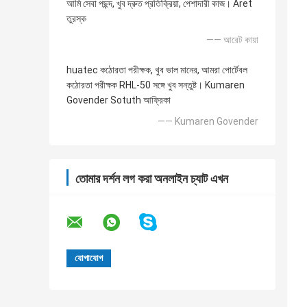
আমি সেবা পছন্দ, খুব দ্রুত প্রতিক্রিয়া, পেশাদারী কাজ। Aret
তুরস্ক
—— আরেট কায়া
huatec কঠোরতা পরীক্ষক, খুব ভাল মানের, আমরা পোর্টেবল
কঠোরতা পরীক্ষক RHL-50 সঙ্গে খুব সন্তুষ্ট। Kumaren
Govender Sotuth আফ্রিকা
—— Kumaren Govender
তোমার দর্শন লগ করা অনলাইন চ্যাট এখন