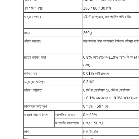
প্রদর্শন পর্দা
240X320 পিক্সেল টিএফটি-এলসিডি
এল * বি * এইচ
180 * 80 * 30 মিমি
যন্ত্রের ক্ষেত্রে
এন্টি তীব্র প্রভাব, জল-প্রুফিং পলিয়েস্টার
ওজন
260g
শক্তি সরবরাহ
উচ্চ ক্ষমতা, উচ্চ কর্মক্ষমতা লিথিয়াম পলিমার ব্যাট
দুরত্ব পরিমাপ করা
6.9% আইএইচএস-110% আইএসিএস (4.0
/ এম)
পার্থক্য হার
0.01% আইএসিএস
অনুসন্ধান ক্ষতিপূরণ
0.3 মিমি
পরিমাপ সঠিকতা
0 ডিগ্রি সেলসিয়াস 50 ডিগ্রি সেলসিয়াস
-
± 0.1% আইএইচএস
0.3% আইএইচএস
তাপমাত্রা ক্ষতিপূরণ
0 ° সেঃ ~ 50 ° সেঃ
সাধারণ কাজ পরিবেশ
আপেক্ষিক আদ্রতা
0 ~ 95%
অপারেটিং তাপমাত্রা
0 ℃ ~ 50 ℃
ভাষা
চীনা, ইংরেজি