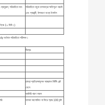
ম্যানুয়াল;
পরিবাহিতা মান
পরিবাহিতা নমুনা তাপমাত্রা ক্ষতিপূরণ যাচাই
এবং গ্যারান্টি, উপকরণ মধ্যে ইনস্টল
জিএইজে 1২ মিমি।)
Ddy বর্তমান পরিবাহিতা পরীক্ষক।
বিঃদ্রঃ
চামড়া প্রতিরক্ষামূলক আচ্ছাদন নির্দিষ্ট বেল্ট
মেলে
ব্যাটারি ধারণ করুন
ারি
হালকা আলোকিত না ফিরে প্রায় 100 ঘন্টা