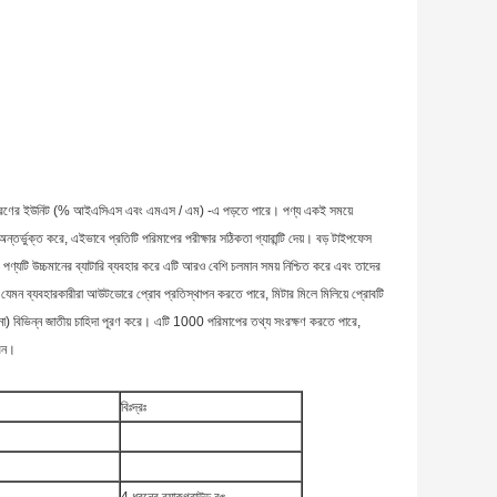
 দুই ধরণের ইউনিট (% আইএসিএস এবং এমএস / এম) -এ পড়তে পারে।
পণ্য একই সময়ে
্তর্ভুক্ত করে, এইভাবে প্রতিটি পরিমাপের পরীক্ষার সঠিকতা গ্যারান্টি দেয়।
বড় টাইপফেস
পণ্যটি উচ্চমানের ব্যাটারি ব্যবহার করে এটি আরও বেশি চলমান সময় নিশ্চিত করে এবং তাদের
 যেমন ব্যবহারকারীরা আউটডোরে প্রোব প্রতিস্থাপন করতে পারে, মিটার মিলে মিলিয়ে প্রোবটি
া) বিভিন্ন জাতীয় চাহিদা পূরণ করে।
এটি 1000 পরিমাপের তথ্য সংরক্ষণ করতে পারে,
রেন।
বিঃদ্রঃ