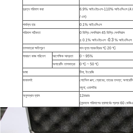
দুরত্ব পরিমাপ করা
6.9% আইএইচএস-110% আইএসিএস (4.0
/ এম)
পার্থক্য হার
0.1% আইএসিএস
পরিমাপ সঠিকতা
0 ডিগ্রি সেলসিয়াস 45 ডিগ্রি সেলসিয়াস
-0.3
± 0.1% আইএইচএস
% আইএসিএস
তাপমাত্রা ক্ষতিপূরণ
মান মূল্য স্বয়ংক্রিয়
℃
20
℃
সাধারণ কাজ পরিবেশ
আপেক্ষিক আদ্রতা
0 ~ 95%
অপারেটিং তাপমাত্রা
0 ℃ ~ 50 ℃
ভাষা
চীনা, ইংরেজি
মানানসই
পোর্টেবল বক্স;
প্রোবের;
তারের তদন্ত;
অপারেটিং 
নমুনা;
এডাপটার
অনুসন্ধান ব্যাস
12mm
(ন্যূনতম পরিমাপের ব্যাসার্ধের প্রস্থ 60 কে