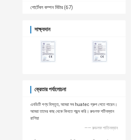
পোর্টেবল কম্পন মিটার
(67)
সাক্ষ্যদান
ক্রেতার পর্যালোচনা
এনডিটি পণ্য বিস্তৃত, আমরা সব huatec গ্রুপ পেতে পারেন।
আমরা তাদের কাছ থেকে কিনতে পছন্দ করি। রুডলফ শটিনম্যান
রাশিয়া
—— রুডলফ শাতিনম্যান