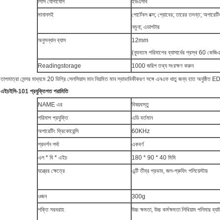
পিসি যোগাযোগ
ইউএসবি
মানানসই
পোর্টেবল বক্স;
প্রোবের;
তারের তদন্ত;
অপারেটিং 
নমুনা;
এডাপটার
অনুসন্ধান ব্যাস
12mm
(ন্যূনতম পরিমাপের ব্যাসার্ধের প্রস্থ 60 কে
Readingstorage
1000 জরিপ তথ্য সংরক্ষণ করুন
তাপমাত্রা সেন্সর মাধ্যমে 20 ডিগ্রি সেলসিয়াস মান নিয়মিত মান স্বাভাবিকীকরণ সঙ্গে এনএফ ধাতু জন্য হাত অনুষ্ঠিত E
এইচইসি-101 প্রযুক্তিগত পরামিতি
NAME এর
বিষয়বস্তু
পরিমাপ প্রযুক্তি
এডি বর্তমান
অপারেটিং ফ্রিকোয়েন্সি
60KHz
প্রদর্শন পর্দা
একবর্ণ
এল * বি * এইচ
180 * 90 * 40 মিমি
যন্ত্রের ক্ষেত্রে
এন্টি তীব্র প্রভাব, জল-প্রুফিং পলিয়েস্টার
ওজন
300g
শক্তি সরবরাহ
উচ্চ ক্ষমতা, উচ্চ কর্মক্ষমতা লিথিয়াম পলিমার ব্যাট