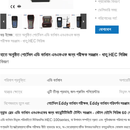
প্যাকেজিং বিবরণ:
ডেলিভারি সময়:
পরিশোধের শর্ত:
যোগাযোগ
বড় ইমেজ :
হাতে অনুষ্ঠিত পোর্টেবল এডি বর্তমান এনএফএফ জন্য
পরীক্ষক সরঞ্জাম - ধাতু HEC সিরিজ
হাতে অনুষ্ঠিত পোর্টেবল এডি বর্তমান এনএফএফ জন্য পরীক্ষক সরঞ্জাম - ধাতু HEC সিরিজ
বিবরণ
পরিমাপ প্রযুক্তি:
এডি বর্তমান
অপারেটিং
যন্ত্রের ক্ষেত্রে:
এন্টি তীব্র প্রভাব, জল-প্রুফিং পলিয়েস্টার
বিদ্যুৎ 
বিশেষভাবে তুলে ধরা:
পোর্টেবল Eddy বর্তমান পরীক্ষক
,
Eddy বর্তমান পরিদর্শন সরঞ্জাম
হ্যান্ড হেল্ড এডি বর্তমান এনএফএফের জন্য কারেন্টিটিভিটি টেস্টিং সরঞ্জাম - মেটাল হেইসি সিরিজ 60 
এডি বর্তমান বিদ্যুৎ পরিবাহিতা মিটারগুলির HEC-100series, যা উপাদান সম্পত্তি দ্রুত এবং সুবিধাজনক পরিমাপের জন্য 
পণ্যগুলি ইলেক্ট্রোম্যাগনেটিজ পরীক্ষার নীতি ব্যবহার করে, অ-ফেরোম্যাগনেটিক উপকরণগুলিতে বস্তুগুলিকে ফোকাস কর