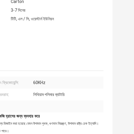
Carton
3-7 দিনের
টিটি, এল / সি, ওয়েস্টার্ন ইউনিয়ন
 ফ্রিকোয়েন্সি:
60KHz
সরবরাহ:
লিথিয়াম পলিমার ব্যাটারি
কেজি হ্রাসের জন্য ব্যবহার করে
ডিজাইন করা হয়েছে যেমন উপাদান পৃথক, গুণমান নিয়ন্ত্রণ, উপাদান রাষ্ট্র চেক ইত্যাদি।
তে পারে।