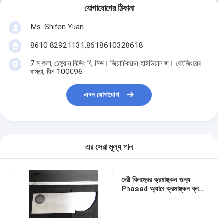
যোগাযোগের ঠিকানা
Ms. Shifen Yuan
8610 82921131,8618610328618
7 ম তলা, চেঙ্গুয়ান বিল্ডিং বি, মিড। জিয়াচিকচেন হাইডিয়ান জ। বেইজিংয়ের
রাস্তা, চীন 100096
এখন যোগাযোগ
এর সেরা মূল্য পান
দেরী বিলম্বের ক্রমাঙ্কন জন্য
Phased অ্যারে ক্রমাঙ্কন ব্লক,
DAC / TCG সম্পাদন