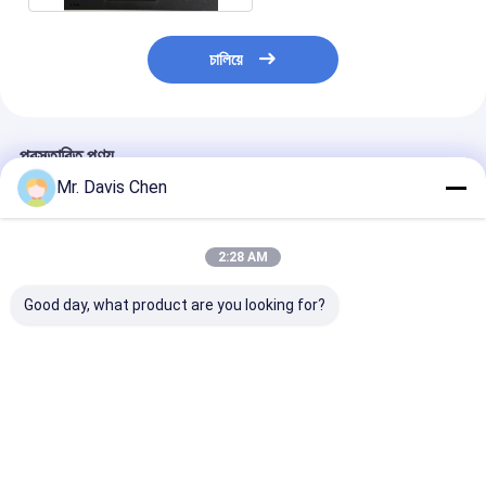
চালিয়ে
প্রস্তাবিত পণ্য
Mr. Davis Chen
2:28 AM
Good day, what product are you looking for?
আল্ট্রাসোনিক ত্রুটি সনাক্তকারী
NDT যন্ত্রপাতি ক্যালিব্রেশন
অতিস্বনক বেধ পরিমাপ
ক্যালিব্রেশন টেস্ট ব্লক
ব্লক IIW টাইপ 1 কার্বন ইস্পাত
এবং দ্বৈত উপাদান রঙিন স
ভালো দাম
ভালো দাম
ভালো দাম