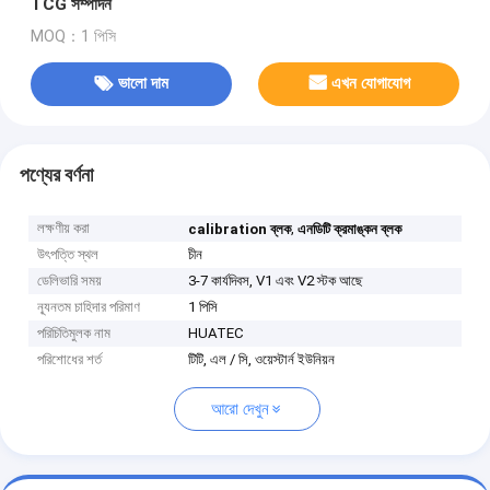
TCG সম্পাদন
MOQ：1 পিসি
ভালো দাম
এখন যোগাযোগ
পণ্যের বর্ণনা
লক্ষণীয় করা
,
calibration ব্লক
এনডিটি ক্রমাঙ্কন ব্লক
উৎপত্তি স্থল
চীন
ডেলিভারি সময়
3-7 কার্যদিবস, V1 এবং V2 স্টক আছে
ন্যূনতম চাহিদার পরিমাণ
1 পিসি
পরিচিতিমুলক নাম
HUATEC
পরিশোধের শর্ত
টিটি, এল / সি, ওয়েস্টার্ন ইউনিয়ন
আরো দেখুন