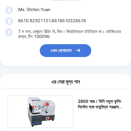
Ms. Shifen Yuan
8610 82921131,8618610328618
7 ম তলা, চেঙ্গুয়ান বিল্ডিং বি, মিড। জিয়াচিকচেন হাইডিয়ান জ। বেইজিংয়ের
রাস্তা, চীন 100096
এখন যোগাযোগ
এর সেরা মূল্য পান
2800 আর / মিনি নমুনা কুলিং
সিস্টেম সঙ্গে ধাতুবিদ্যা সরঞ্জাম
কাটন