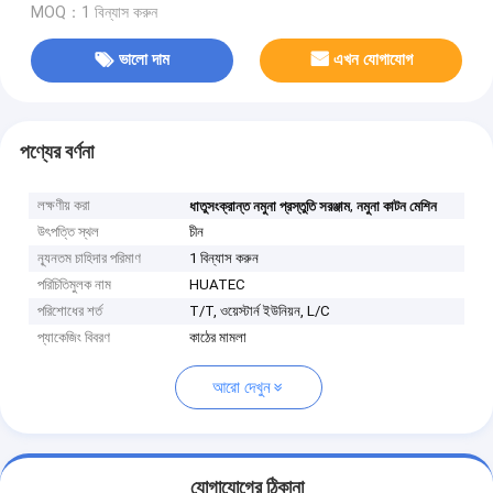
MOQ：1 বিন্যাস করুন
ভালো দাম
এখন যোগাযোগ
পণ্যের বর্ণনা
লক্ষণীয় করা
,
ধাতুসংক্রান্ত নমুনা প্রস্তুতি সরঞ্জাম
নমুনা কাটন মেশিন
উৎপত্তি স্থল
চীন
ন্যূনতম চাহিদার পরিমাণ
1 বিন্যাস করুন
পরিচিতিমুলক নাম
HUATEC
পরিশোধের শর্ত
T/T, ওয়েস্টার্ন ইউনিয়ন, L/C
প্যাকেজিং বিবরণ
কাঠের মামলা
আরো দেখুন
যোগাযোগের ঠিকানা