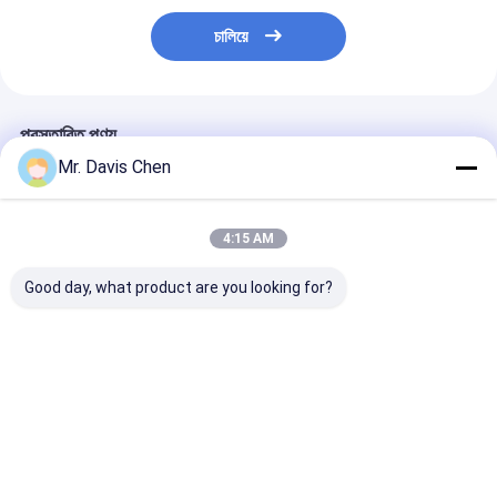
চালিয়ে
প্রস্তাবিত পণ্য
Mr. Davis Chen
4:15 AM
Good day, what product are you looking for?
0 ~ 72 MPa হট স্বয়ংক্রিয়
উচ্চ গতির মিল মেটালোগ্রাফিক
মেটালোগ্রাফিক কাটিং 
মেটালোগ্রাফিক ইনলেইং মেশিন
গ্রাইন্ডিং এবং পলিশিং মেশিনের
স্পিড মিল মেটালোগ্রা
টাচ স্ক্রিন মেটালার্জিক্যাল পলিশিং
সাথে 550W চমৎকার
ইকুইপমেন্ট নমুনা গ্রাইন
সরঞ্জামের মাধ্যমে অপারেটিং
মেটালোগ্রাফিক গ্রাইন্ডিং
ব্যাস 230 মিমি
ইকুইপমেন্ট
ভালো দাম
ভালো দাম
ভালো দাম