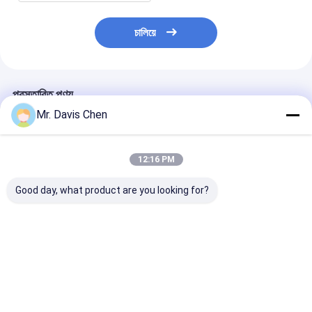
চালিয়ে
প্রস্তাবিত পণ্য
Mr. Davis Chen
12:16 PM
Good day, what product are you looking for?
0 ~ 72 MPa হট স্বয়ংক্রিয়
উচ্চ গতির মিল মেটালোগ্রাফিক
মেটালোগ্রাফিক কাটিং 
মেটালোগ্রাফিক ইনলেইং মেশিন
গ্রাইন্ডিং এবং পলিশিং মেশিনের
স্পিড মিল মেটালোগ্রা
টাচ স্ক্রিন মেটালার্জিক্যাল পলিশিং
সাথে 550W চমৎকার
ইকুইপমেন্ট নমুনা গ্রাইন
সরঞ্জামের মাধ্যমে অপারেটিং
মেটালোগ্রাফিক গ্রাইন্ডিং
ব্যাস 230 মিমি
ইকুইপমেন্ট
ভালো দাম
ভালো দাম
ভালো দাম