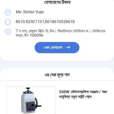
যোগাযোগের ঠিকানা
Ms. Shifen Yuan
8610 82921131,8618610328618
7 ম তলা, চেঙ্গুয়ান বিল্ডিং বি, মিড। জিয়াচিকচেন হাইডিয়ান জ। বেইজিংয়ের
রাস্তা, চীন 100096
এখন যোগাযোগ
এর সেরা মূল্য পান
500W মেটালোগ্রাফিক সরঞ্জাম / গরম
ধাতুবিদ্যা নমুনা মাউন্ট প্রেস