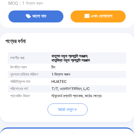
MOQ：1 বিন্যাস করুন
ভালো দাম
এখন যোগাযোগ
পণ্যের বর্ণনা
,
ধাতুগত নমুনা প্রস্তুতি সরঞ্জাম
লক্ষণীয় করা
ধাতুবিদ্যা নমুনা প্রস্তুতি সরঞ্জাম
উৎপত্তি স্থল
চীন
ন্যূনতম চাহিদার পরিমাণ
1 বিন্যাস করুন
পরিচিতিমুলক নাম
HUATEC
পরিশোধের শর্ত
T/T, ওয়েস্টার্ন ইউনিয়ন, L/C
প্যাকেজিং বিবরণ
স্ট্যান্ডার্ড রপ্তানি প্যাকেজ, কাঠের ক্ষেত্রে
আরো দেখুন